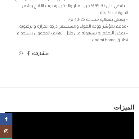
– يقضي على 99.97% من الغبار والدخان وحبوب اللقاح وشعر
الحيوانات الاليفة.
– يغطي بفعالية مساحة 25-43 م².
-مدعم بمؤشر جودة الهواء ومستشعر درجة الحرارة والرطوبة.
– يمكن التحكم به بسهولة من خلال الهاتف المحمول باستخدام
تطبيق xiaomi home .
مشاركة:
الميزات
ebook
tagram