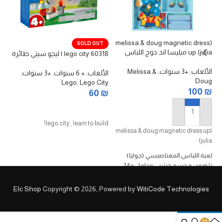
(melissa & doug magnetic dress
SOLD OUT
up (julia ميليسا اند دوج اللباس
سك
lego city 60318 | ليجو سيتي طائرة
المغناطيسي (جوليا)
الألعاب
,
+3 سنوات
,
Melissa &
ال
الألعاب
,
+ 6 سنوات
,
+3 سنوات
,
ty
Doug
Lego
,
Lego City
₪
100
₪
60
₪
قراءة المزيد
إضافة إلى السلة
lego city , learn to build!
(melissa & doug magnetic dress up
(julia
سك
لعبة اللباس المغناصيسي (جوليا)
688 ق
تتضمن مجسم خشبي وحامل و24
قطعة مغناطيسية من الملابس
وح
ال
Elc Shop
Copyright © 2026, Powered by
WitiCode Technologies
ذل
وم
وح