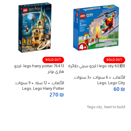
SOLD OUT
SOLD OUT
كر
lego city 60318 | ليجو سيتي طائرة
lego harry potter 76413 -ليجو
هاري بوتر
ال
الألعاب
,
+ 6 سنوات
,
+3 سنوات
,
ft
Lego City
,
Lego
الألعاب
,
+ 12 سنة
,
+ 9 سنوات
,
₪
Lego
,
Lego Harry Potter
60
₪
270
₪
قراءة المزيد
قراءة المزيد
lego city , learn to build!
الحيوا