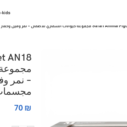
c-kids
فاري للأطفال – نمر وفيل وحمار وحشي | مجسمات حيوانات برية تعليمية
Set AN18
مجموعة 
– نمر وف
مجسمات ح
70
₪