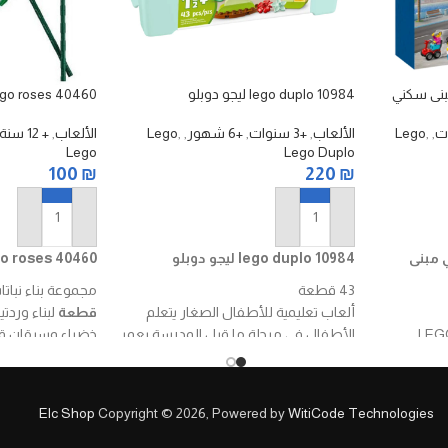
lego duplo 10984 ليجو دوبلو
lego roses 40460 ليجو ور
,
,
Lego
الألعاب
,
+3 سنوات
,
+6 شهور
,
,
Lego
الألعاب
,
+ 12 سنة
Lego
Lego Duplo
100
₪
220
₪
إضافة إلى السلة
إضافة إلى السلة
و سيتي مبنى
lego duplo 10984 ليجو دوبلو
lego roses 40460 ليجو 
43 قطعة
مجموعة بناء نبا
ألعاب تعليمية للأطفال الصغار يتعلم
قطعة
لبناء وردت
مجموعة بناء شقق LEGO
الأطفال في مرحلة ما قبل المدرسة بعمر
خضراء وسيقان قابل
الكثير من
18 شهرًا وما فوق عن الطبيعة
يزيد عن
26 سم
ل
، بما في
والمخلوقات وكيف تنمو النباتات في
شة ومطبخ
الحديقة
من عمر
8 سنوات فما فوق
Elc Shop
Copyright © 2026, Powered by
WitiCode Technologies
ض وحوض
تعليم الأطفال الصغار كيفية الترتيب - يبلغ
تنسيقها مع مج
ارتفاع صندوق الطوب القابل للتكديس
توليب
أو
10280–باقة الزهور