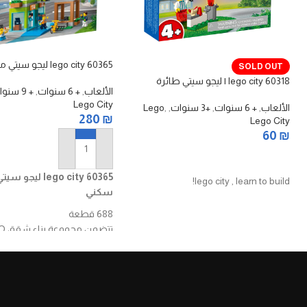
lego city 60365 ليجو سيتي مبنى سكني
SOLD OUT
lego city 60318 | ليجو سيتي طائرة
الألعاب
,
+ 6 سنوات
,
+ 9 سنوات
Lego City
الألعاب
,
+ 6 سنوات
,
+3 سنوات
,
,
Lego
280
₪
Lego City
60
₪
إضافة إلى السلة
قراءة المزيد
lego city 60365 ليج
lego city , learn to build!
سكني
688 قطعة
تتضمن 
وحدات غرف يمكن دمجها مع 
التفاصيل الداخلية للعب الخيالي
ذلك متجر صغير وغرفة معي
وغرفة نوم وحمام مع مرحا
استحمام.