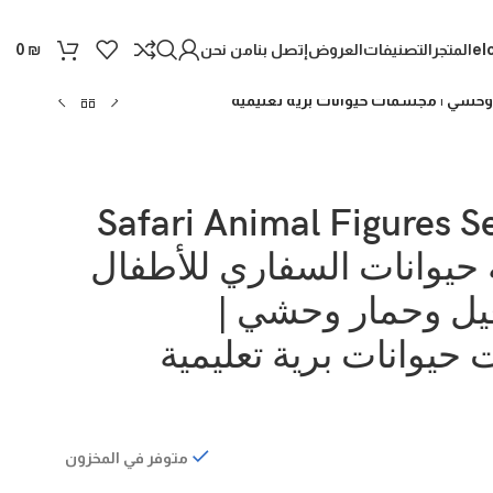
el
المتجر
التصنيفات
العروض
إتصل بنا
من نحن
0
₪
Safari Animal Figures 
حيوانات السفاري للأطفال
يل وحمار وحشي |
يوانات برية تعليمية
متوفر في المخزون