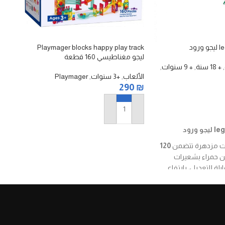
ود
Playmager blocks happy play track
house
ليجو مغناطيسي 160 قطعة
61قطعة
,
+ 18 سنة
,
+ 9 سنوات
,
الألعاب
,
+3 سنوات
,
Playmager
الألع
20
₪
290
₪
إضافة إلى السلة
إضا
ورود
تات مزدهرة تتضمن
120
ين حمراء بشعيرات
ة للتعديل، بارتفاع
كل وردة. مناسبة
لهواة الديكور الصغير (Miniature décor)
، ويمكن
موعات مثل
40461–
لخلق