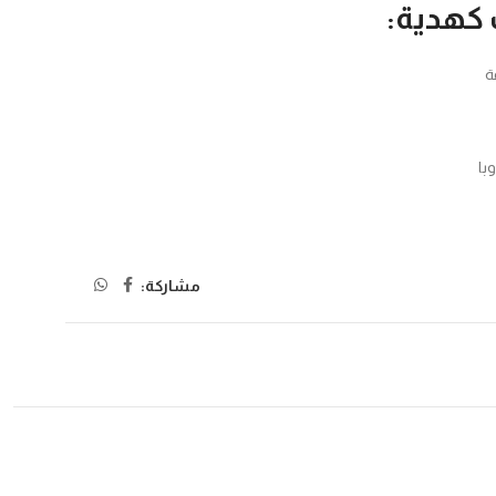
🎁 منا

🌍
مشاركة: