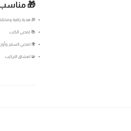
سب كهدية:
 هدية راقية ومختلفة
📚 لمحبي الكتب
 لمحبي السفر وأوروبا
🧩 لعشاق التركيب