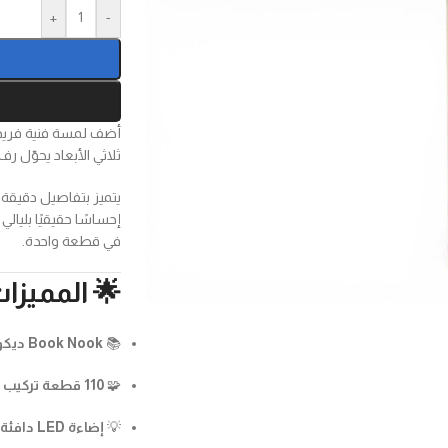
+
-
أضف لمسة فنية فريد
ثلاثي الأبعاد يحوّل ر
يتميز بتفاصيل دقيقة لر
إحساسًا حقيقيًا بليالي
في قطعة واحدة.
🌟 المميزا
📚
Book Nook ديكوري
🧩
110 قطعة تركيب (DIY)
💡
إضاءة LED دافئة