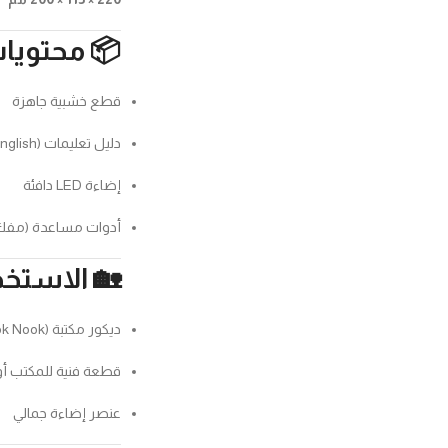
📦 محتويات
قطع خشبية جاهزة
دليل تعليمات (English)
إضاءة LED دافئة
أدوات مساعدة (مفك
🏡 الاستخد
ديكور مكتبة (Book Nook)
قطعة فنية للمكتب أو
عنصر إضاءة جمالي