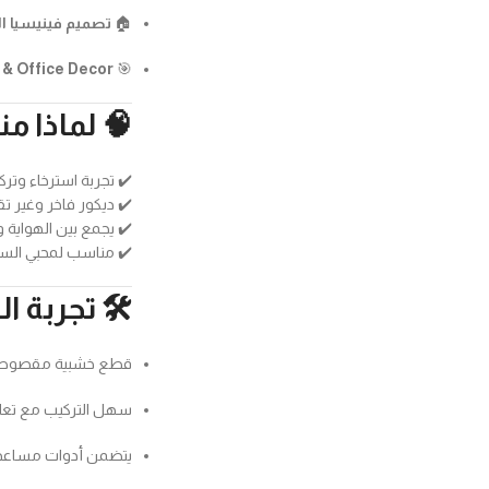
🏠
تصميم فينيسيا ا
& Office Decor
🎯
🧠 لماذا م
✔️ تجربة استرخاء وتركيز (fulness
✔️ ديكور فاخر وغير ت
✔️ يجمع بين الهواية 
✔️ مناسب لمحبي السف
🛠️ تجربة ا
قطع خشبية مقصوصة ب
سهل التركيب مع تعل
يتضمن أدوات مساعدة