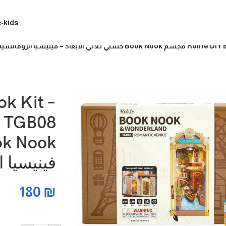
c-kids
ا الرومانسية (DIY للكبار)
ok Kit –
فينيسيا الروم
180
₪