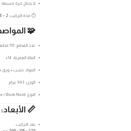
لا يحتاج خبرة مسبقة
⏱️ مدة التركيب:
2 – 3 ساعات
🧩 المواص
عدد القطع: 110 قطعة
الفئة العمرية: 14+
المواد: خشب + ورق 
الوزن: 943 غرام
النوع: 3D Wooden Puzzle / Book Nook
📏 الأبعاد:
بعد التركيب:
220 × 115 × 200 مم