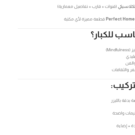
لكلاسيكي
(قنوات + قارب + تفاصيل معمارية)
Perfect Home 
قطعة مميزة لأي مكتبة
ناسب للكبار؟
Mind)
قليدي
والفن
ر والثقافات
لتركيب:
دقة بالليزر
يمات واضحة
 + إضاءة