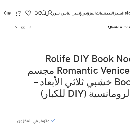
el
المتجر
التصنيفات
العروض
إتصل بنا
من نحن
0
₪
Rolife DIY Book No
Romantic Venice TGB08 مجسم
Book Nook خشبي ثلاثي الأبعاد –
انسية (DIY للكبار)
متوفر في المخزون