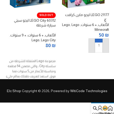
21177 LEGO ليجو ماين كرافت
028
SOLD OUT
60312 LEGO City ليجو سيتي
الألعاب
,
+ 6 سنوات
,
Lego
,
Lego
ال
سيارة شرطة
ic
Minecraft
₪
50
₪
الألعاب
,
+ 6 سنوات
,
+ 9 سنوات
,
Lego
,
Lego City
80
₪
إضافة إلى السلة
قراءة المزيد
028
مجموعة Lego المتنقلة للشرطة من
سلسلة City ، والتي تتضمن 94 قطعة
بن
ومناسبة للأعمار من 5 سنوات فما
عل
فوق. استعد لتعريف طفلك بعالم مليء
ال
بالحركة والمرح والإثارة مع سيارة
تُع
شرطة LEGO City!
الذ
Elc Shop
Copyright © 2026, Powered by
WitiCode Technologies
تد
وا
لرئيسة
Elc Kids
حسابي
بحث