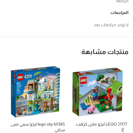
مراجعة.
المراجعات
لا توجد مراجعات بعد.
منتجات مشابهة
21177 LEGO ليجو ماين كرافت
lego city 60365 ليجو سيتي مبنى
سكني
213 ق