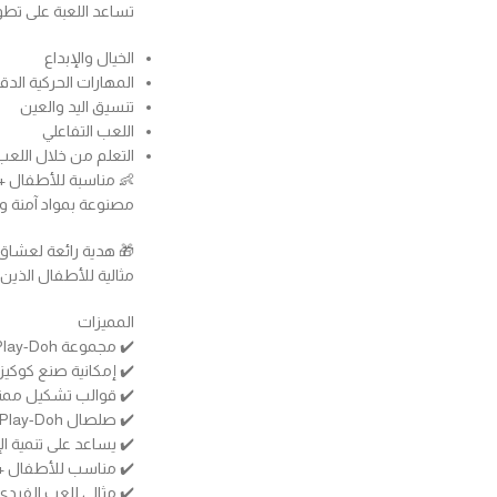
تساعد اللعبة على تطو
الخيال والإبداع
المهارات الحركية الدق
تنسيق اليد والعين
اللعب التفاعلي
التعلم من خلال اللعب
👶 مناسبة للأطفال +3 سنوات
مصنوعة بمواد آمنة و
🎁 هدية رائعة لعشاق
مثالية للأطفال الذين 
المميزات
✔️ مجموعة Play-Doh بطابع المخبوزات والحلويات
✔️ إمكانية صنع كوكي
✔️ قوالب تشكيل ممت
✔️ صلصال Play-Doh ناعم وملون
✔️ يساعد على تنمية الإ
✔️ مناسب للأطفال +3 سنوات
✔️ مثالي للعب الفردي