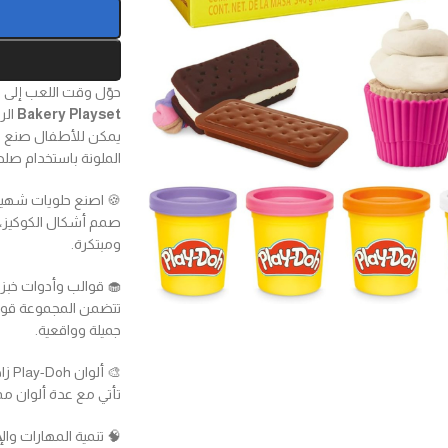
حوّل وقت اللعب إلى ع
Bakery Playset
الرا
يمكن للأطفال صنع الك
الملونة باستخدام صلصال Play-Doh الناعم والقوال
🍪 اصنع حلويات شهية
صمم أشكال الكوكيز، 
ومبتكرة.
🧁 قوالب وأدوات خبز
تتضمن المجموعة قوا
جميلة وواقعية.
🎨 ألوان Play-Doh زاهية
تأتي مع عدة ألوان مميزة من صلصال oh
🧠 تنمية المهارات والإ