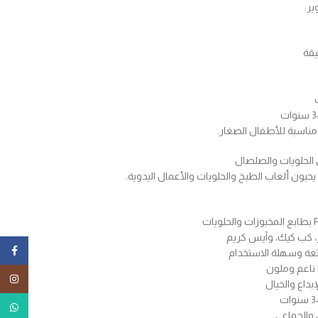
ير:
يقة
مناسبة للأطفال الصغار.
 الحلويات والصلصال
يحبون ألعاب الطبخ والحلويات والأعمال اليدوية.
ز، كب كيك، وآيس كريم
ebook
عة وسهلة الاستخدام
tagram
بداع والخيال
tsApp
 والجماعي