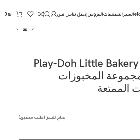
el
المتجر
التصنيفات
العروض
إتصل بنا
من نحن
0
₪
Play-Doh Little Bakery
مجموعة المخبوزات
ت الممتعة
متاح للحجز (طلب مسبق)