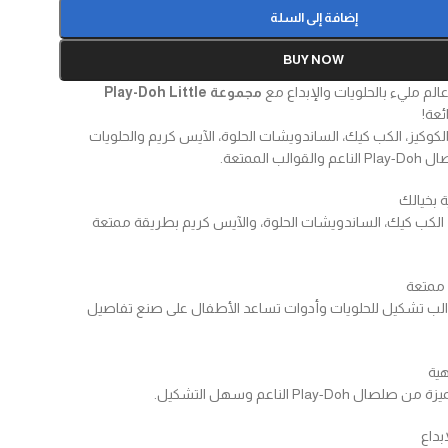
إضافة إلى السلة
BUY NOW
الم مليء بالحلويات والإبداع مع
مجموعة Play-Doh Little
ئعة!
وكيز، الكب كيك، الساندويشات الحلوة، الآيس كريم والحلويات
ب الممتعة.
 بخيالك
الكب كيك، الساندويشات الحلوة، والآيس كريم بطريقة ممتعة
 ممتعة
لب تشكيل للحلويات وأدوات تساعد الأطفال على صنع تفاصيل
Play-D الناعم وسهل التشكيل.
بداع