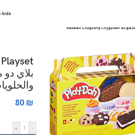
c-kids
 Playset
بلاي دو 
والحلويا
80
₪
+
-