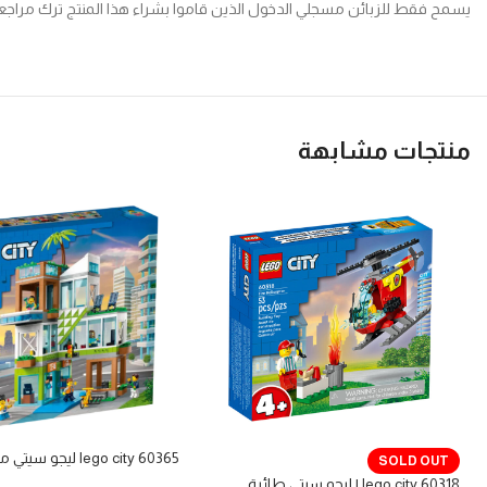
يسمح فقط للزبائن مسجلي الدخول الذين قاموا بشراء هذا المنتج ترك مراجع
منتجات مشابهة
lego city 60365 ليجو سيتي مبنى سكني
SOLD OUT
lego city 60318 | ليجو سيتي طائرة