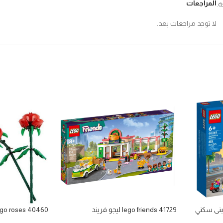
المراجعات
ة.
لا توجد مراجعات بعد.
lego friends 41729 ليجو فريند
lego roses 40460 ليجو ور