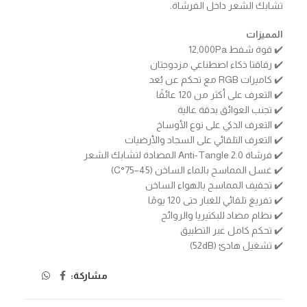
تشابك الشعر داخل الفرشاة.
المميزات
✔️ قوة شفط 12,000Pa
✔️ رقاقتا ذكاء اصطناعي مزدوجتان
✔️ كاميرات RGB مع تحكم عن بُعد
✔️ التعرف على أكثر من 120 عائقًا
✔️ تجنب العوائق بدقة عالية
✔️ التعرف الذكي على نوع الأوساخ
✔️ التعرف التلقائي على السجاد والأرضيات
✔️ فرشاة Anti-Tangle 2.0 المضادة لتشابك الشعر
✔️ غسل المماسح بالماء الساخن (45–75°C)
✔️ تجفيف المماسح بالهواء الساخن
✔️ تفريغ تلقائي للغبار حتى 120 يومًا
✔️ نظام مضاد للبكتيريا والروائح
✔️ تحكم كامل عبر التطبيق
✔️ تشغيل هادئ (52dB)
مشاركة: