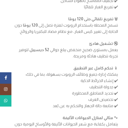
✔️ تجفيف المماسح بالهواء الساخن
✔️ تفريغ الغبار تلقائيًا
🗑️
تفريغ تلقائي حتى 120 يومًا
تسمح المحطة باستخدام الروبوت لفترة تصل إلى
120 يومًا
دون
الحاجة إلى تغيير كيس الغبار، مع نظام مضاد للبكتيريا والروائح.
🔇
تشغيل هادئ
يعمل بمستوى ضجيج منخفض يبلغ حوالي
52 ديسيبل
لتوفير
تجربة تنظيف هادئة ومريحة.
📱
تحكم كامل عبر التطبيق
يمكنك إدارة جميع وظائف الروبوت بسهولة، بما في ذلك:
ebook
✔️ إنشاء الخرائط الذكية
✔️ جدولة التنظيف
tagram
✔️ تحديد المناطق المحظورة
✔️ تخصيص الغرف
tsApp
✔️ متابعة حالة الجهاز والتحكم به عن بُعد
🐾
مثالي لمنازل الحيوانات الأليفة
يتعامل بكفاءة مع شعر الحيوانات الأليفة والأوساخ اليومية دون