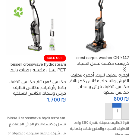
in
crest carpet washer CR-5142
SOLD OUT
كريست مكنسة غسل السجاد
bissell crosswave hydrosteam
لل
PET بيسل مكنسة ارضيات بالبخار
اجهزة تنظيف للبيت
,
أجهزة تنظيف
مك
الفرش والسجاد
,
مكانس كهربائية
,
₪
مكانس كهربائية
,
مكانس تنظيف
مكانس تنظيف فرش وسجاد
,
بلاط وأرضيات
,
مكانس تنظيف
مكانس سلكيه
فرش وسجاد
,
مكانس لاسلكية
800
₪
1,700
₪
سا
قراءة المزيد
لت
إضافة إلى السلة
ال
bissell crosswave hydrosteam
قوة تنظيف عميقة بقدرة 800 واط
بيسل مكنسة البخار المائي المتقاطع
لتنظيف السجاد والمفروشات بفعالية
an
من شركة عالمية معروفة ومكفولة ✅
وسهولة.