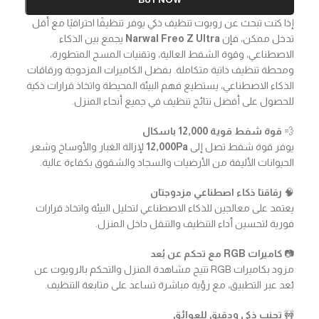
إذا كنت تبحث عن روبوت تنظيف ذكي يوفر تنظيفًا احترافيًا مع أقل
تدخل ممكن، فإن
Narwal Freo Z Ultra
يجمع بين الذكاء
الاصطناعي، وقوة الشفط العالية، وتقنيات المسح المتطورة،
ومحطة تنظيف ذاتية متكاملة. بفضل الكاميرات المزدوجة ورقاقات
الذكاء الاصطناعي، يستطيع فهم البيئة المحيطة واتخاذ قرارات ذكية
للحصول على أفضل نتائج تنظيف في جميع أنحاء المنزل.
💨
قوة شفط قوية 12,000 باسكال
يوفر قوة شفط تصل إلى
12,000Pa
لإزالة الغبار والأوساخ وشعر
الحيوانات الأليفة من الأرضيات والسجاد والشقوق بكفاءة عالية.
🧠
رقاقتا ذكاء اصطناعي مزدوجتان
يعتمد على معالجين للذكاء الاصطناعي لتحليل البيئة واتخاذ قرارات
فورية لتحسين أداء التنظيف والتنقل داخل المنزل.
📷
كاميرات RGB مع تحكم عن بُعد
مزود بكاميرات RGB تتيح مشاهدة المنزل والتحكم بالروبوت عن
بُعد عبر التطبيق، مع رؤية مباشرة تساعد على متابعة التنظيف.
🚧
تجنب ذكي ودقيق للعوائق