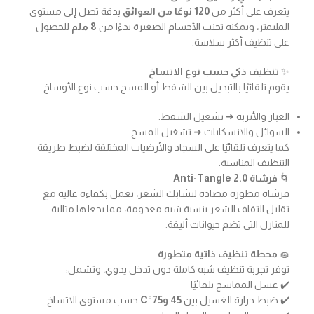
يتعرف على أكثر من
120 نوعًا من العوائق
بدقة تصل إلى مستوى
المليمتر، ويمكنه تجنب الأجسام الصغيرة بدءًا من
8 ملم
للحصول
على تنظيف أكثر سلاسة.
✨
تنظيف ذكي حسب نوع الاتساخ
يقوم تلقائيًا بالتبديل بين الشفط أو المسح حسب نوع الأوساخ:
الغبار والأتربة ➜ تشغيل الشفط.
السوائل والانسكابات ➜ تشغيل المسح.
كما يتعرف تلقائيًا على السجاد والأرضيات المختلفة لضبط طريقة
التنظيف المناسبة.
🌀
فرشاة Anti-Tangle 2.0
فرشاة مطورة مضادة لتشابك الشعر، تعمل بكفاءة عالية مع
تقليل التفاف الشعر بنسبة شبه معدومة، مما يجعلها مثالية
للمنازل التي تضم حيوانات أليفة.
🧽
محطة تنظيف ذاتية متطورة
توفر تجربة تنظيف شبه كاملة دون تدخل يدوي، وتشمل:
✔️ غسل المماسح تلقائيًا
✔️ ضبط حرارة الغسيل بين
45 و75°C
حسب مستوى الاتساخ