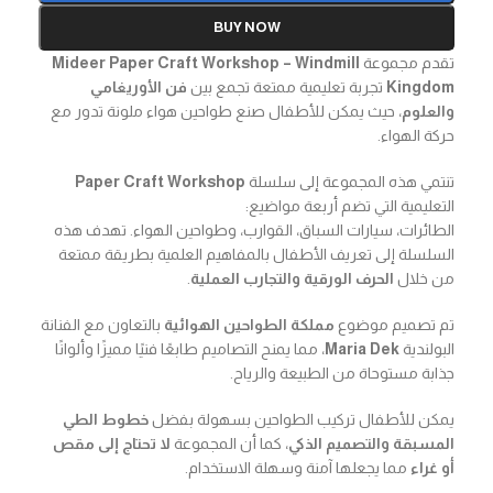
BUY NOW
تقدم مجموعة
Mideer Paper Craft Workshop – Windmill
Kingdom
تجربة تعليمية ممتعة تجمع بين
فن الأوريغامي
والعلوم
، حيث يمكن للأطفال صنع طواحين هواء ملونة تدور مع
حركة الهواء.
تنتمي هذه المجموعة إلى سلسلة
Paper Craft Workshop
التعليمية التي تضم أربعة مواضيع:
الطائرات، سيارات السباق، القوارب، وطواحين الهواء. تهدف هذه
السلسلة إلى تعريف الأطفال بالمفاهيم العلمية بطريقة ممتعة
من خلال
الحرف الورقية والتجارب العملية
.
تم تصميم موضوع
مملكة الطواحين الهوائية
بالتعاون مع الفنانة
البولندية
Maria Dek
، مما يمنح التصاميم طابعًا فنيًا مميزًا وألوانًا
جذابة مستوحاة من الطبيعة والرياح.
يمكن للأطفال تركيب الطواحين بسهولة بفضل
خطوط الطي
المسبقة والتصميم الذكي
، كما أن المجموعة
لا تحتاج إلى مقص
أو غراء
مما يجعلها آمنة وسهلة الاستخدام.