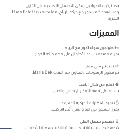
بعد تركيب الطواحين يمكن للأطفال اللعب بها في الخارج
ومشاهدة كيف
تدور مع حركة الرياح
، مما يضيف بعدًا علميًا ممتعًا
للتجربة.
المميزات
🌬️
طواحين هواء تدور مع الرياح
تجربة ممتعة تساعد الأطفال على فهم حركة الهواء.
🎨
تصميم فني مميز
تم تطوير الرسومات بالتعاون مع الفنانة
Maria Dek
.
🧠
تعلم من خلال اللعب
يساعد على تنمية التفكير الإبداعي والخيال.
✋
تنمية المهارات الحركية الدقيقة
يعزز التنسيق بين اليد والعين أثناء التركيب.
📄
تصميم سهل الطي
خطوط طي مسبقة تجعل عملية التركيب سهلة للأطفال.