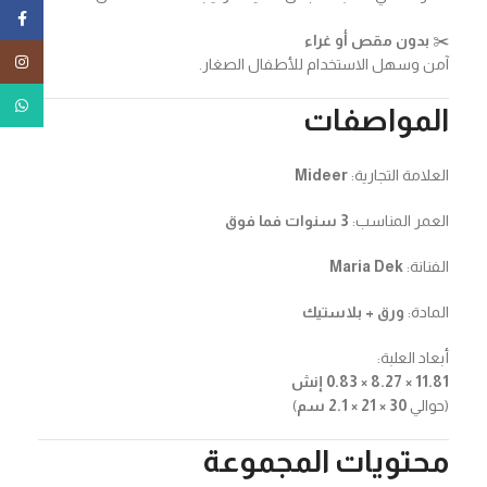
ebook
✂️
بدون مقص أو غراء
tagram
آمن وسهل الاستخدام للأطفال الصغار.
tsApp
المواصفات
العلامة التجارية:
Mideer
العمر المناسب:
3 سنوات فما فوق
الفنانة:
Maria Dek
المادة:
ورق + بلاستيك
أبعاد العلبة:
11.81 × 8.27 × 0.83 إنش
(حوالي
30 × 21 × 2.1 سم
)
محتويات المجموعة