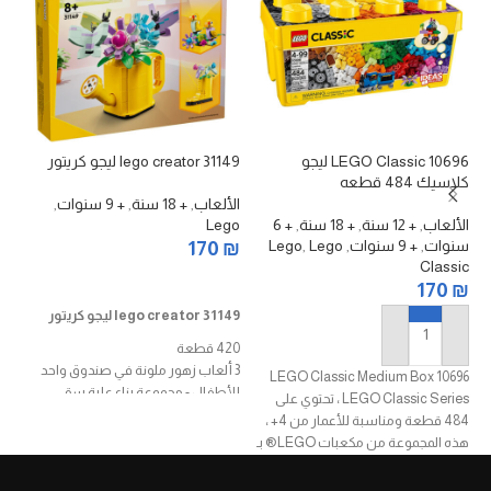
10696 LEGO Classic ليجو
lego creator 31149 ليجو كريتور
ke
كلاسيك 484 قطعه
الألعاب
,
+ 18 سنة
,
+ 9 سنوات
,
ال
الألعاب
,
+ 12 سنة
,
+ 18 سنة
,
+ 6
Lego
ds
سنوات
,
+ 9 سنوات
,
Lego
,
Lego
₪
170
₪
Classic
إضافة إلى السلة
170
₪
lego creator 31149 ليجو كريتور
إضافة إلى السلة
420 قطعة
3 ألعاب زهور ملونة في صندوق واحد
LEGO Classic Medium Box 10696
للأطفال - مجموعة بناء علبة سقي
LEGO Classic Series ، تحتوي على
الزهور 3 في 1 من LEGO Creator تتيح
484 قطعة ومناسبة للأعمار من 4+ ،
للفتيات والفتيان بعمر 8 سنوات فما
هذه المجموعة من مكعبات LEGO® بـ
فوق بناء وإعادة بناء 3 نماذج مفصلة
35 لونًا مختلفًا ستشجع اللعب الإبداعي
بنفس مجموعة الطوب
للبناء وتحفز أي خيال