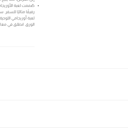
صُممت لعبة الأوريجام
رفيقًا مثاليًا للسفر.
لعبة أوريجامي اللوح
الورق. انطلق في مغام