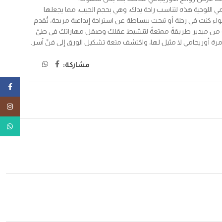
ي اللوحية هذه لتناسب راحة يدك، وهي بحجم الجيب، مما يجعلها
 سواء كنت في رحلة أو تبحث ببساطة عن استراحة إبداعية مريحة، تُقدم
ية من ميدير طريقةً ممتعةً لتنشيط عقلك وصقل مهاراتك في طيّ
رة أوريجامي لا مثيل لها، واكتشف متعة تشكيل الورق إلى فنّ آسر.
مشاركة:
ebook
tagram
tsApp