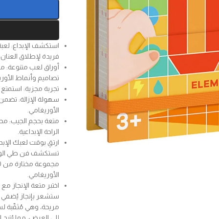
استكشف الإبداع: لعبة
فريدة لإطلاق العنان 
تصاميم وأنماط الأوري
تجربة مجزية: استمتع 
سهولة الإزالة: تضمن
الأوريغامي.
متعة بحجم الجيب: مصمم
الراحة الإبداعية.
ارتقِ بوقت لعبك الإبد
تستكشف فن طي الورق،
الأوريغامي.
اختبر متعة الإنجاز مع
ستشعر بإنجاز يُضفي 
مريحة، وهي مُثقّبة لس
إلى العرض، مما يُتيح