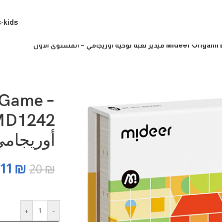
c-kids
لوحية أوريجامي – المستوى الأول
 Game –
أوريجامي
11
₪
20
₪
+
-