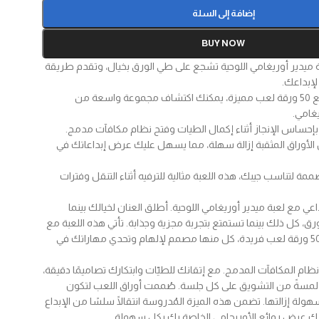
إضافة إلى السلة
BUY NOW
 ميدير أوريغامي اللوحية تشجع على طي الورق بخيال، وتقدم طريقة
لإبداعك.
أوراق لعب متنوعة: مع 50 ورقة لعب مميزة، يمكنك اكتشاف مجموعة واسعة من
غامي.
بإحساس الإنجاز أثناء إكمال الطيات وفتح نظام مكافآت مدمج.
 الأوراق المثقبة إزالة سهلة، مما يسهل عليك عرض إبداعاتك في
ة لتناسب جيبك، هذه اللعبة مثالية للترفيه أثناء التنقل وفترات
اعي مع لعبة ميدير أوريغامي اللوحية. أطلق العنان لخيالك بينما
 كل ذلك بينما تستمتع بتجربة مجزية وجذابة. تأتي هذه اللعبة مع
مجموعة مختارة من 50 ورقة لعب فريدة، كل منها مصمم لإلهام وتحدي مهاراتك في
 نظام المكافآت المدمج. مع إتقانك للطيّات وابتكارك تصاميمًا دقيقة،
لمسةً من التشويق على كل جلسة. صُممت أوراق اللعب لتكون
هولة إزالتها. تضمن هذه الميزة المُدروسة انتقالًا سلسًا من الإبداع
 لك عرض روائع الأوريجامي الخاصة بك بكل سهولة.