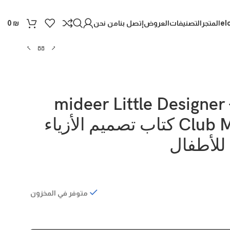
el
المتجر
التصنيفات
العروض
إتصل بنا
من نحن
0
₪
mideer Little Designer
Club MD2203 كتاب تصميم الأزياء
 للأطفال
متوفر في المخزون