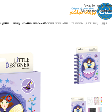
Skip to navigation
Skip to main content
الرئيسية
/
الألعاب
/
Mideer
/
Arts and Crafts
/
mideer Little Designer – Magic Club MD2203 كتاب 