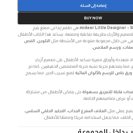
إضافة إلى السلة
BUY NOW
mideer Little Designer – 
هي طقم إبداعي ممتع يتيح
لتصميم والأزياء بطريقة تفاعلية وممتعة. يساعد هذا الكتاب الأطفال
لفني من خلال مجموعة متنوعة من الأنشطة مثل
التلوين، القص
لصقات، ورسم الملابس
.
د متعددة وأوراق مميزة تساعد الأطفال على تصميم أزياء
ما يمنحهم تجربة تشبه تجربة المصممين الحقيقيين. كما تم
ورق خاص للرسم بالألوان المائية
لمنع تسرب الحبر، مما يسمح
حات قابلة للتمزيق بسهولة
حتى يتمكن الأطفال من مشاركة
ء أو عرض تصاميمهم الخاصة.
تصميم عملي مثل
الغلاف المفرغ الجذاب، التجليد الحلقي السلس،
الخلف، مما يجعل استخدامه مريحًا وممتعًا للأطفال.
ب داخل المجموعة