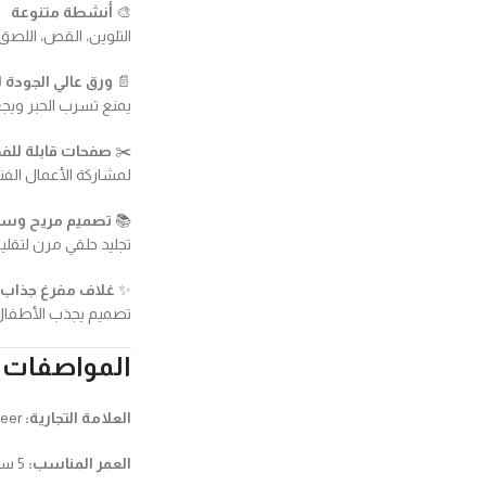
🎨
أنشطة متنوعة
التلوين، القص، اللص
📄
ورق عالي الجودة 
يمنع تسرب الحبر ويجع
✂️
صفحات قابلة لل
لمشاركة الأعمال الفن
📚
تصميم مريح وسه
تجليد حلقي مرن لتقل
✨
غلاف مفرغ جذاب
تصميم يجذب الأطفا
المواصفات
العلامة التجارية:
mideer
العمر المناسب:
5 سنوات فما فوق