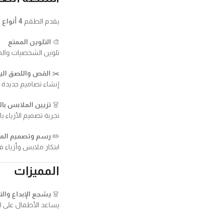
يقدم الطقم
4 أنواع من الأنشطة الإبداعية
🎨
التلوين الممتع
تلوين الشخصيات والم
✂️
القص واللصق الي
إنشاء تصاميم جديدة ب
👗
تزيين الملابس با
تجربة تصميم الأزياء 
✏️
رسم وتصميم الم
ابتكار ملابس وأزياء 
المميزات
👗
يشجع الإبداع وال
يساعد الأطفال على ا