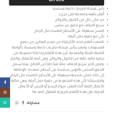
BUY NOW
رأس فرشاة لضربات ناعمة وسلسة.
ألوان زاهية ومعدنية لفن جريء.
حبر مائي، خالٍ من الكحول والروائح.
سريع الجفاف مع تدفق حبر سلس.
يُمسح بسهولة على الأسطح الملساء مثل الزجاج.
يأتي مع حقيبة حمل أنيقة.
صُممت أقلام تحديد الأكريليك من ميدير للفنانين من جميع
المستويات، وتتميز برأس فرشاة لضربات ناعمة وسلسة. بألوانها
النابضة بالحياة والمعدنية، تُبرز هذه الأقلام إبداعك! مصنوعة من
تركيبة مائية، خالية من الكحول والروائح، وهي آمنة للأطفال والكبار.
يضمن الحبر سريع الجفاف عملاً فنياً خالياً من التلطخ، بينما يسمح
التدفق السلس بالتلوين بسلاسة على أسطح متعددة. بالإضافة
إلى ذلك، يُمكن مسحها بسهولة على الأسطح الملساء مثل الزجاج
والبلاستيك! تأتي هذه المجموعة في حقيبة حمل أنيقة، وهي مثالية
ebook
للأعمال الفنية أثناء التنقل. سواءً للرسم أو التزيين أو الأعمال
اليدوية، فإن هذه الأقلام ضرورية للعقول المبدعة!
tagram
tsApp
مشاركة: