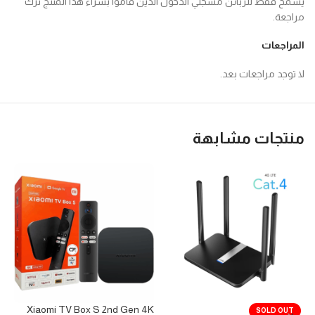
يسمح فقط للزبائن مسجلي الدخول الذين قاموا بشراء هذا المنتج ترك
مراجعة.
المراجعات
لا توجد مراجعات بعد.
منتجات مشابهة
4K
Xiaomi TV Box S 2nd Gen 4K
SOLD OUT