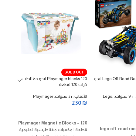
track
SOLD OUT
ليجو مغ
Lego Off-Road Race Buggy 42164 ليجو
Playmager blocks 120 ليجو مغناطيسي
كرات 120 قطعة
الألع
90
₪
,
+ 9 سنوات
,
,
Lego
الألعاب
,
+3 سنوات
,
Playmager
230
₪
إضا
قراءة المزيد
Playmager Magnetic Blocks – 120
lego off-road ra
قطعة | مكعبات مغناطيسية تعليمية
ات