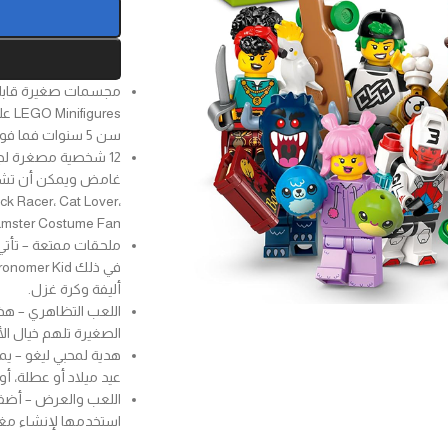
سن 5 سنوات فما فوق لجمعها أو عرضها أو اللعب بها.
12 شخصية مصغرة ل
k Racer، Cat Lover،
 Cupid، Hamster Costume Fan
ملحقات ممتعة – تأتي
أليفة وكرة غزل.
الصغيرة تلهم خيال 
هدية لمحبي ليغو – ي
عيد ميلاد أو عطلة، أ
اللعب والعرض – أضف 
استخدمها لإنشاء مغ