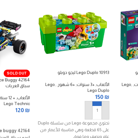
Lego Duplo 10913 ليجو دوبلو
SOLD OUT
,
,
Lego
الألعاب
,
+3 سنوات
,
+6 شهور
,
,
Lego
سباق العربات
Lego Duplo
150
₪
الألعاب
,
+ 12 سنة
Lego Technic
120
₪
إضافة إلى السلة
قراءة المزيد
تحتوي مجموعة Lego من سلسلة Duplo
على 65 قطعة وهي مناسبة للأعمار من
ce buggy 42164
عام ونصف وما فوق
ليجو سباق العرب