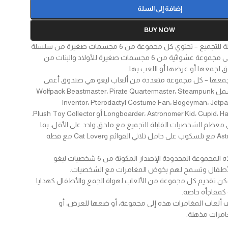
إضافة إلى السلة
BUY NOW
مجسمات صغيرة قابلة للتجميع – تحتوي كل مجموعة من 6 مجسمات صغيرة من سلسلة
LEGO Minifigures على مجموعة عشوائية من 6 مجسمات صغيرة للأولاد والبنات من
جمعها – كل مجموعة متعددة من ألعاب ليغو هي صندوق أعمى
غامض ويمكن أن تشمل Wolfpack Beastmaster، Pirate Quartermaster، Steampunk
Inventor، Pterodactyl Costume Fan، Bogeyman، Jetpac
Longboarder، Astronomer Kid، أو Plush Toy Collector.
 معظم الشخصيات القابلة للتجميع مع ملحق واحد على الأقل، بما
في ذلك Astronomer Kid مع تلسكوب على حامل ثلاثي القوائم وCat Lover مع قطة
اللعب التظاهري – هذه المجموعة المحدودة الإصدار المكونة من 6 شخصيات ليغو
الأطفال وتسمح لهم بخوض المغامرات مع الشخصيات.
مكن تقديم كل مجموعة من الألعاب لهواة الجمع والأطفال كهدايا
و كمفاجأة خاصة.
ألعاب المغامرات هذه إلى مجموعة، أو ضعها للعرض، أو
امرات مذهلة.