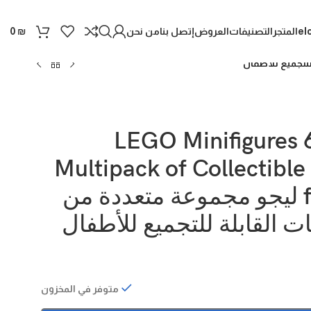
el
المتجر
التصنيفات
العروض
إتصل بنا
من نحن
0
₪
LEGO Minifigures 6
Multipack of Collectible
for Kids ليجو مجموعة متعددة من
 القابلة للتجميع للأطفال
متوفر في المخزون