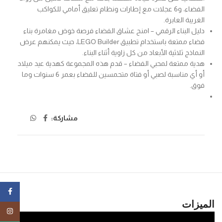
الفضاء، و6 عجلات مع إطارات ونظام تعليق أمامي للكواكب
الغريبة العابرة.
دليل البناء الرقمي – امنح عشاق الفضاء فرصة خوض مغامرة بناء
فضاء ممتعة باستخدام تطبيق LEGO Builder، حيث يمكنهم عرض
النماذج ثلاثية الأبعاد من كل زاوية أثناء البناء.
هدية ممتعة لمحبي الفضاء – قدم هذه المجموعة كهدية عيد ميلاد
أو أي مناسبة لصبي أو فتاة متحمسين للفضاء بعمر 6 سنوات وما
فوق.
مشاركة:
ebook
الميزات
tagram