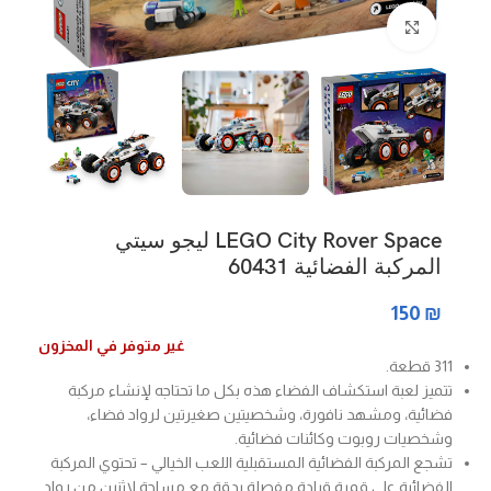
Click to enlarge
LEGO City Rover Space ليجو سيتي
المركبة الفضائية 60431
150
₪
غير متوفر في المخزون
311 قطعة.
تتميز لعبة استكشاف الفضاء هذه بكل ما تحتاجه لإنشاء مركبة
فضائية، ومشهد نافورة، وشخصيتين صغيرتين لرواد فضاء،
وشخصيات روبوت وكائنات فضائية.
تشجع المركبة الفضائية المستقبلية اللعب الخيالي – تحتوي المركبة
الفضائية على قمرة قيادة مفصلة بدقة مع مساحة لاثنين من رواد