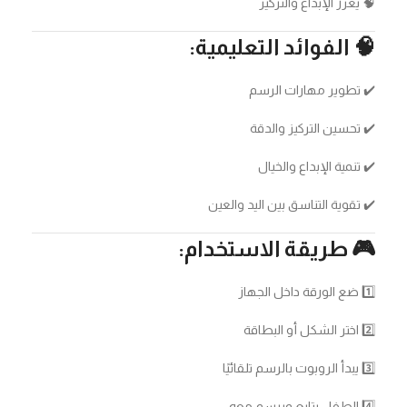
🧠 يعزز الإبداع والتركيز
🧠 الفوائد التعليمية:
✔️ تطوير مهارات الرسم
✔️ تحسين التركيز والدقة
✔️ تنمية الإبداع والخيال
✔️ تقوية التناسق بين اليد والعين
🎮 طريقة الاستخدام:
1️⃣ ضع الورقة داخل الجهاز
2️⃣ اختر الشكل أو البطاقة
3️⃣ يبدأ الروبوت بالرسم تلقائيًا
4️⃣ الطفل يتابع ويرسم معه