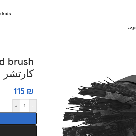
c-kids
d brush
كارتشر 
115
₪
+
-