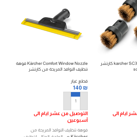
karcher SC3 brass brush set كارتشر
Kärcher Comfort Window Nozzle فوهة
0 mop
تنظيف النوافذ المريحة من كارتشر
شاومي
قطع غيار
قطع غ
25
₪
140
₪
إضافة إلى السلة
إضا
ر ايام الى
التوصيل من عشر ايام الى
أسبوعين
فوهة تنظيف النوافذ المريحة من
Kärcher
هي الملحق المثالي لتنظيف