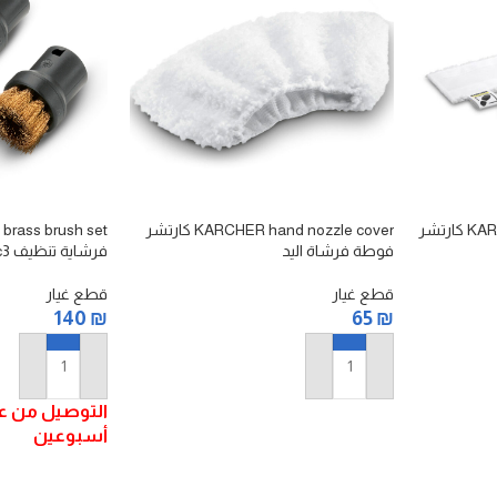
KARCHER floor nozzle cloth set كارتشر
KARCHER hand nozzle cover كارتشر
فوطة فرشاة اليد
فرشاية تنظيف sc3
قطع غيار
قطع غيار
140
₪
65
₪
إضافة إلى السلة
إضافة إلى السلة
التوصيل من عش
أسبوعين