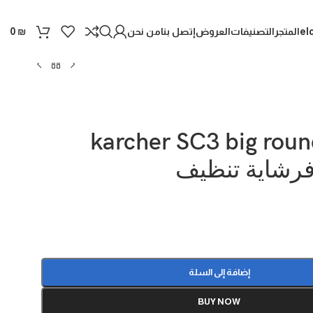
el
المتجر
التصنيفات
العروض
إتصل بنا
من نحن
0
₪
karcher SC3 big roun
فرشاية تنظيف
إضافة إلى السلة
BUY NOW