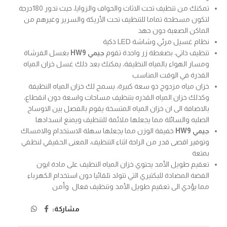
تمكنك من تنظيف تحت الاثاث والحواف والزوايا، حيث تدور 180درجة
لتكون مسطحة تماما للتنظيف تحت الأريكة والسرير وغيرهم من
الماكن الصعبة دون حهد
نظام غسيل مرئي وشاشة LED ذكية
تنظيف ذاتي، بضغطة زر واحدة تقوم
جيمي HW9
بغسل الفرشاة
ومسار الهواء بالمياه النظيفة، يمكنك بعد ذلك غسل خزان المياه
القذرة في الوقت المناسب
خزان مياه مزدوج ذو سعة كبيرة، يسمح لك خزان المياه النظيفة
وكذلك خزان المياه القذره بتنظيف مساحات واسعة دون انقطاع،
بالاضافة الى ان خزان المياه المتسخة يقوم بالفصل بين الاوساخ
الصلبه والسائلة مما يجعلها ملائمة للتنظيف ويمنع انسدادها
جيمي HW9
خفيفة الوزن مما يجعلها سهلة الاستخدام والامساك
وتوفير اقصى قدر من الراحة اثناء التنظيف، المعنى الحقيقي لنظفي
بمتعة
تعقيم طويل الأمد يحتوي خزان المياه النظيف على مادة ايون
الفضة المضادة للبكتيري التي تتولد تلقائيا دون استخدام الكهرباء
مما يؤدي الى تعقيم طويل الأمد وتنظيف فعال وأمن
مشاركة: