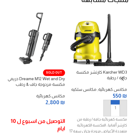
Karcher WD3 كارتشر مكنسة
in
SOLD OUT
جافة / رطبة
Dreame M12 Wet and Dry دريمي
لل
مكنسة مزدوجة جاف & رطب
مكانس كهربائية
,
مكانس سلكيه
مك
₪
550
₪
مكانس كهربائية
2,800
₪
إضافة إلى السلة
قراءة المزيد
مكنسة كهربائية جافة / رطبة من
سا
التوصيل من اسبوع ل 10
كارشر ألمانيا ، المكنسة الكهربائية
لت
ايام
متعددة الأغراض مزودة بخزان سعة 17
ال