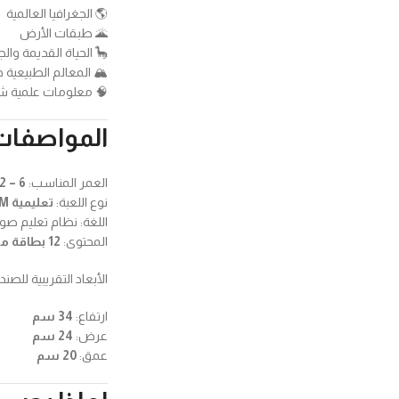
🌎 الجغرافيا العالمية
🌋 طبقات الأرض
🦕 الحياة القديمة والج
🏔️ المعالم الطبيعية 
🧠 معلومات علمية ش
المواصفات
العمر المناسب:
6 – 12 سنة
نوع اللعبة:
تعليمية STEM
اللغة: نظام تعليم صو
المحتوى:
12 بطاقة معرفية – 66 حقيقة علمية
الأبعاد التقريبية للصن
ارتفاع:
34 سم
عرض:
24 سم
عمق:
20 سم