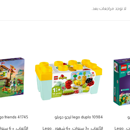
لا توجد مراجعات بعد.
lego duplo 10984 ليجو دوبلو
lego friends 41745 ليجو فر
,
,
Lego
الألعاب
,
+3 سنوات
,
+6 شهور
,
,
Lego
الألعاب
,
+ 6 سنوات