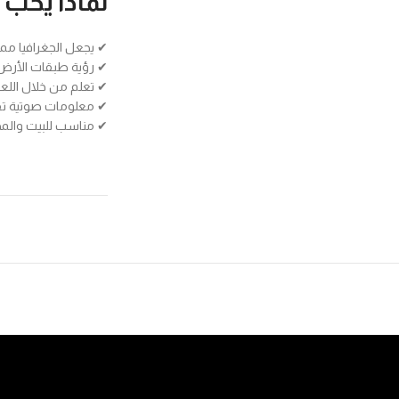
لماذا يحب 
✔ يجعل الجغرافيا مم
✔ رؤية طبقات الأر
✔ تعلم من خلال الل
✔ معلومات صوتية تف
✔ مناسب للبيت والم