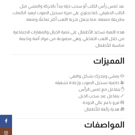
عند لمس رأس الكلب أو سحب ذيله يبدأ بالحركة والمشي مثل
الكلب الحقيقي، كما يحتوي على ميزة تسجيل الصوت ليعيد الكلمات
بطريقة ممتعة، مما يجعل تجربة اللعب أكثر تفاعلاً ومتعة.
هذه اللعبة تساعد الأطفال على تنمية الخيال والمهارات الاجتماعية
من خلال اللعب التفاعلي، وهي مصنوعة من مواد آمنة وناعمة
مناسبة للأطفال.
المميزات
🐶 يمشي ويتحرك بشكل واقعي
🎤 خاصية تسجيل الصوت وإعادة تشغيله
✋ يتفاعل مع لمس الرأس
🦴 يتفاعل عند سحب الذيل
🧸 فرو ناعم عالي الجودة
🎁 هدية رائعة للأطفال
ebook
المواصفات
tagram