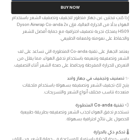
BUY NOW
إذا كنتِ تبحثين عن جهاز متطور لتجفيف وتصفيف الشعر باستخدام
الهواء بدلاً من الحرارة العالية، فإن Dyson Airwrap Co-anda 2x
HS09 يمنحكِ تجربة تصفيف احترافية مع حماية أفضل للشعر
والحفاظ على نعومته ولمعانه الطبيعي.
يعتمد الجهاز على تقنية Co-anda المتطورة التي تساعد على لف
الشعر وتصفيفه وتنعيمه باستخدام تدفق الهواء، مما يقلل من
التعرض للحرارة المفرطة ويحافظ على صحة الشعر أثناء التصفيف.
✨
تصفيف وتجفيف في جهاز واحد
يتيح لكِ تجفيف الشعر وتصفيفه بسهولة باستخدام ملحقات
متعددة تناسب مختلف أنواع الشعر والتسريحات.
💨
تقنية Co-anda المتطورة
تستخدم تدفق الهواء لجذب الشعر وتصفيفه بطريقة طبيعية
للحصول على نتائج احترافية بسهولة.
🌡️
تحكم ذكي بالحرارة
يقيس درجة الحرارة باستمرار للمساعدة في حماية الشعر من التلف