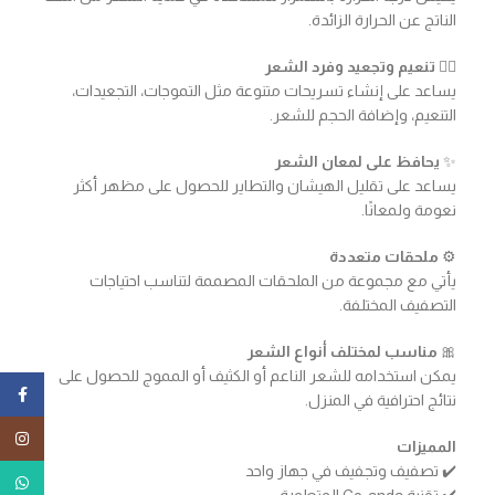
الناتج عن الحرارة الزائدة.
💇‍♀️
تنعيم وتجعيد وفرد الشعر
يساعد على إنشاء تسريحات متنوعة مثل التموجات، التجعيدات،
التنعيم، وإضافة الحجم للشعر.
✨
يحافظ على لمعان الشعر
يساعد على تقليل الهيشان والتطاير للحصول على مظهر أكثر
نعومة ولمعانًا.
⚙️
ملحقات متعددة
يأتي مع مجموعة من الملحقات المصممة لتناسب احتياجات
التصفيف المختلفة.
🎀
مناسب لمختلف أنواع الشعر
يمكن استخدامه للشعر الناعم أو الكثيف أو المموج للحصول على
ebook
نتائج احترافية في المنزل.
tagram
المميزات
✔️ تصفيف وتجفيف في جهاز واحد
tsApp
✔️ تقنية Co-anda المتطورة