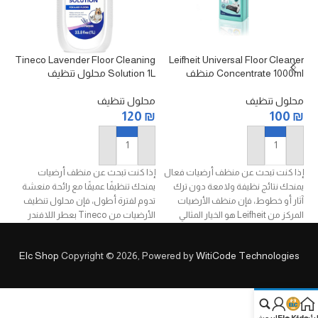
or
Tineco Lavender Floor Cleaning
Leifheit Universal Floor Cleaner
Concentrate 1000ml منظف
Solution 1L محلول تنظيف
الأرضيات المركز متعدد
الأرضيات تينيكو بعطر اللافندر 1 لتر
لل
الاستخدامات 1 لتر
محلول تنظيف
محلول تنظيف
مك
₪
120
₪
100
₪
إضافة إلى السلة
إضافة إلى السلة
إذا كنت تبحث عن منظف أرضيات فعال
إذا كنت تبحث عن منظف أرضيات
سا
يمنحك نتائج نظيفة ولامعة دون ترك
يمنحك تنظيفًا عميقًا مع رائحة منعشة
مت
آثار أو خطوط، فإن منظف الأرضيات
تدوم لفترة أطول، فإن محلول تنظيف
يز
المركز من Leifheit هو الخيار المثالي
الأرضيات من Tineco بعطر اللافندر
وا
للعناية اليومية بمختلف أنواع الأرضيات.
هو الخيار المثالي للحفاظ على أرضياتك
نظيفة ولامعة يومًا بعد يوم.
ve
يتميز بتركيبة مركزة عالية الفعالية
Elc Shop
Copyright © 2026, Powered by
WitiCode Technologies
تساعد على إزالة الأوساخ بسهولة مع
تم تصميم هذا المحلول خصيصًا للعمل
ترك الأرضيات نظيفة ولامعة، كما أنه
مع أجهزة تنظيف الأرضيات من تينيكو،
منخفض الرغوة مما يجعله مناسبًا
حيث يساعد على إزالة الأوساخ اليومية
للاستخدام المريح والتنظيف السريع.
والبقع اللزجة بسهولة مع ترك رائحة
لرئيسة
Elc Kids
حسابي
بحث