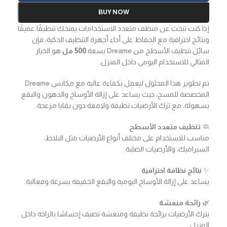
BUY NOW
إذا كنت تبحث عن منظف متعدد الاستخدامات يمنحك تنظيفًا عميقًا
ونتائج احترافية مع الحفاظ على أداء أجهزة التنظيف الذكية، فإن
سائل تنظيف الأسطح من Dreame بسعة
500 مل
هو الخيار
المثالي للاستخدام اليومي داخل المنزل.
تم تطوير هذا المحلول ليعمل بكفاءة عالية مع مكانس Dreame
المخصصة للمسح، حيث يساعد على إزالة الأوساخ والدهون والبقع
بسهولة، مع ترك الأرضيات نظيفة ولامعة دون بقايا مزعجة.
🧼
تنظيف متعدد الأسطح
مناسب للاستخدام على مختلف أنواع الأرضيات مثل البلاط،
السيراميك، والأرضيات الصلبة.
✨
نتائج نظافة احترافية
يساعد على إزالة الأوساخ اليومية والبقع الخفيفة بسرعة وفعالية.
🌿
رائحة منعشة
يترك الأرضيات برائحة نظيفة ومنعشة تضيف إحساسًا بالراحة داخل
المنزل.