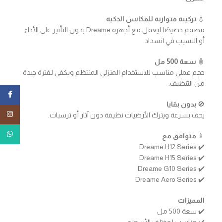
💧
تركيبة متوازنة للمكانس الذكية
مصمم خصيصًا ليعمل مع أجهزة Dreame بدون التأثير على الأداء
أو التسبب في انسداد.
🧴
سعة 500 مل
حجم عملي مناسب للاستخدام المنزلي المنتظم ويكفي لفترة جيدة
من التنظيف.
ebook
🚫
بدون بقايا
tagram
يجف بسرعة ويترك الأرضيات نظيفة دون آثار أو ترسبات.
tsApp
📱
متوافق مع
✔️ Dreame H12 Series
✔️ Dreame H15 Series
✔️ Dreame G10 Series
✔️ Dreame Aero Series
المميزات
✔️ سعة 500 مل
✔️ مناسب لمختلف الأسطح