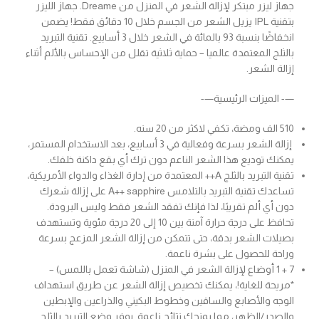
جهاز ليزر مبتكر لإزالة الشعر في المنزل من Dreame. جهاز الليزر
بتقنية IPL يزيل الشعر من الجسم خلال 10 دقائق فقط! يضمن
انخفاضًا بنسبة 93 بالمائة في الشعر خلال 3 أسابيع. تقنية التبريد
بالثلج المعتمدة عالميا – حماية ثلاثية تقلل من الإحساس بالألم أثناء
إزالة الشعر.
—- الميزات الرئيسية—-
510 الف ومضة، تكفي لاكثر من 20 سنه.
إزالة الشعر بسرعة وفعالية في 3 أسابيع، بعد الاستخدام المستمر،
يمكنك توديع هذا الشعر الناعم دون ترك أي بقع داكنة خلفك.
تقنية التبريد بالثلج A++ المعتمدة من إدارة الغذاء والدواء الأمريكية،
تساعدك تقنية التبريد بالتلامس A++ sapphire على إزالة شعرك
دون أي ألم تقريبًا، لذا فإنك تفقد الشعر فقط وليس البرودة.
تحافظ على درجة حرارة آمنة بين 10 إلى 20 درجة مئوية وتستهدف
بصيلات الشعر بدقة، حتى تتمكن من إزالة الشعر المزعج بسرعة
وراحة للحصول على بشرة ناعمة.
7 + 1 أوضاع لإزالة الشعر في المنزل (شاشة تعمل باللمس) –
*مريحة للغاية!، يمكنك تخصيص إزالة الشعر عن طريق استهداف
الوجه والأصابع والساقين وخطوط البكيني والذراعين والإبطين
والصدر/الظهر، مما يمنحك نتائج ناعمة. يوفر وضع التبريد بالثلج