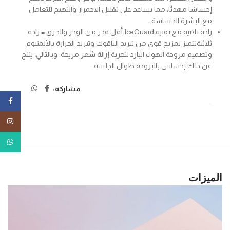
إحساسًا مهدئًا، مما يساعد على تقليل الاحمرار والتهيج للتعامل
مع البشرة الحساسة.
راحة ثلاثية مع تقنية IceGuard أقل قدر من الوخز والحرق = راحة
ثلاثيةتتميز بمزيج قوي من تبريد الياقوت وتبريد الحرارة بالألمنيوم
وتصميم مروحة الهواء البارد لتجربة إزالة شعر مريحة. وبالتالي، ينتج
عن ذلك إحساس بالبرودة طوال الجلسة.
مشاركة:
ebook
tagram
tsApp
الميزات