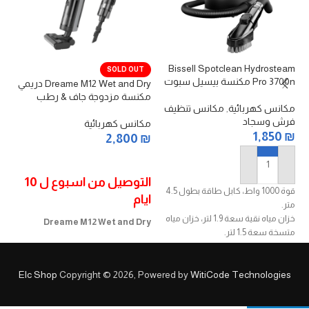
23
Bissell Spotclean Hydrosteam
SOLD OUT
Pro 3700n مكنسة بيسيل سبوت
دا
Dreame M12 Wet and Dry دريمي
كلين هيدروستيم برو
سل
مكنسة مزدوجة جاف & رطب
مكانس كهربائية
,
مكانس تنظيف
مك
فرش وسجاد
₪
مكانس كهربائية
1,850
₪
2,800
₪
قراءة المزيد
إضافة إلى السلة
te
التوصيل من اسبوع ل 10
قوة 1000 واط، كابل طاقة بطول 4.5
ايام
متر.
لا
خزان مياه نقية سعة 1.9 لتر، خزان مياه
Dreame M12 Wet and Dry
متسخة سعة 1.5 لتر.
دو
مكنسة وممسحة مزدوجة كهرائية
يقوم بحقن البخار عالي الضغط لإذابة
لاسلكية محمولة من دريمي
البقع والأوساخ العميقة وقتل 99.9%
دا
تعمل بنظام التنظيف الذاتي
Elc Shop
Copyright © 2026, Powered by
WitiCode Technologies
من البكتيريا.
رأ
بالاضافة الى نظام صوتي ذكي
مصمم لإزالة الرمل والحصى والأوساخ
مس
يأتي معها فرشاة دوارة إضافية
بشكل فعال من السيارة/الأريكة
مس