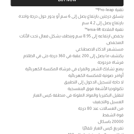
تقنية Pro-leap™
يتسلق درجتين بارتفاع يصل إلى 6 سم أو يدور حول درجة واحدة
بارتفاع يصل إلى 4.2 سم
تقنية الملاحة ersa-lift™
يخفض ارتفاعه إلى 8.95 سم وينظف بشكل فعال تحت الأثاث
المنخفض.
مستشعر الذكاء الاصطناعي
يكتشف ما يصل إلى 200 عقبة في 360 درجة حتى في الظلام
فرشاة مزدوجة
يمنع تشابك الشعر والفراء في فرشاة المكنسة الكهربائية
أوامر صوتية للمكنسة الكهربائية
لا حاجة لتسجيل الدخول إلى التطبيق
تكنولوجيا الأشعة فوق البنفسجية
لتقليل البكتيريا والمواد الملوثة في منطقة كيس الغبار
الغسيل والتجفيف
من الغسالات عند 80 درجة
قوة الشفط
20000 باسكال
تفريغ كيس الغبار تلقائيًا