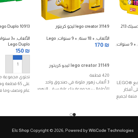
LEGO Classic 10713 ليجو كلاسيك 213
lego creator 31149 ليجو كريتور
Lego Duplo 10913 ليجو دوب
الألعاب
,
+ 18 سنة
,
+ 9 سنوات
,
Lego
الألعاب
,
+3 سنوات
,
+ 9 سنوات
,
Lego Duplo
170
₪
150
₪
إضافة إلى السلة
lego creator 31149 ليجو كريتور
إضافة إلى السلة
420 قطعة
3 ألعاب زهور ملونة في صندوق واحد
أطلق العنان لإبداع الأطفال مع LEGO®
على 65 قطعة
للأطفال - مجموعة بناء علبة سقي الزهور
على أفكار
عام ونصف وما ف
3 في 1 من LEGO Creator تتيح للفتيات
 متعة لجميع
والفتيان بعمر 8 سنوات فما فوق بناء
وإعادة بناء 3 نماذج مفصلة بنفس
مجموعة الطوب
لعبة طبيعية مع خيارات لعب لا حصر لها -
يمكن للأطفال لعب القصص باستخدام
Elc Shop
Copyright © 2026, Powered by
WitiCode Technologies
لعبة علبة سقاية مليئة بـ 3 زهور و3