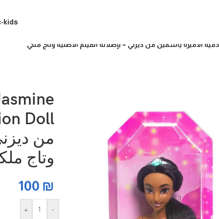
c-kids
Jasmine
من ديزني 
وتاج ملك
100
₪
+
-