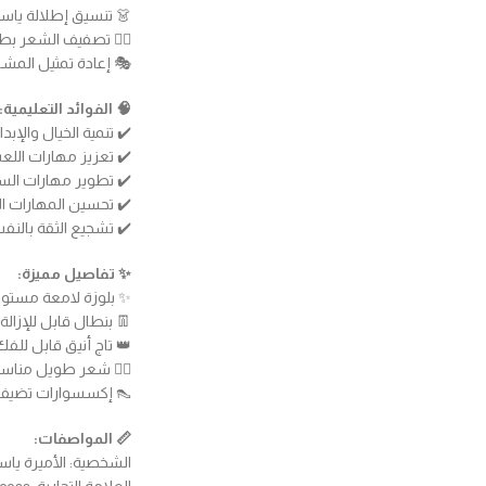
👗 تنسيق إطلالة ياس
💇‍♀️ تصفيف الشعر ب
🎭 إعادة تمثيل المشا
🧠 الفوائد التعليمية:
✔️ تنمية الخيال والإبدا
✔️ تعزيز مهارات اللعب التمثي
✔️ تطوير مهارات ال
✔️ تحسين المهارات ال
✔️ تشجيع الثقة بالنف
✨ تفاصيل مميزة:
✨ بلوزة لامعة مستوح
👖 بنطال قابل للإزا
👑 تاج أنيق قابل للفك
💇‍♀️ شعر طويل منا
👠 إكسسوارات تضيف ال
📏 المواصفات:
الشخصية: الأميرة يا