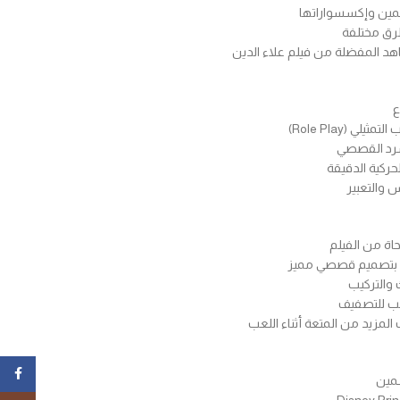
مين وإكسسواراتها
طرق مختلفة
هد المفضلة من فيلم علاء الدين
ع
لي (Role Play)
سرد القصصي
حركية الدقيقة
س والتعبير
اة من الفيلم
لة بتصميم قصصي مميز
 والتركيب
سب للتصفيف
مزيد من المتعة أثناء اللعب
ebook
سمين