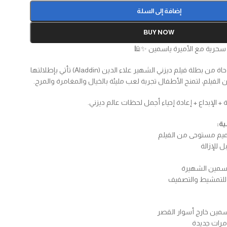
إضافة إلى السلة
BUY NOW
سحرية مع الأميرة ياسمين ✨🕌
دمية ياسمين المستوحاة من بطلة فيلم ديزني الشهير علاء الدين (Aladdin) تأتي بإطلالتها
الفيلم، لتمنح الأطفال تجربة لعب مليئة بالخيال والمغامرة والمرح.
ة + الإبداع + إعادة إحياء أجمل لحظات عالم ديزني.
ية:
ميم مستوحى من الفيلم
اسمين الشهيرة
 للتمشيط والتصفيف
سمين خارج أسوار القصر
رات جديدة