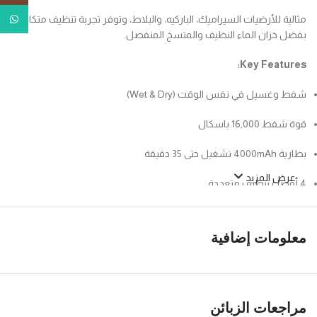
مثالية للأرضيات السيراميك، الباركيه، والبلاط، وتوفر تجربة تنظيف متكاملة
tsApp
بفضل خزان الماء النظيف والمتسخ المنفصل.
Key Features:
شفط وغسيل في نفس الوقت (Wet & Dry)
قوة شفط ‎16,000‎ باسكال
بطارية 4000mAh تشغيل حتى 35 دقيقة
عرض المزيد
4 أوضاع تنظيف متعددة
تعقيم بالماء الإلكتروني
معلومات إضافية
تنظيف ذاتي سريع بلمسة زر
خزان ماء نظيف 600 مل / متسخ 550 مل
مراجعات الزبائن