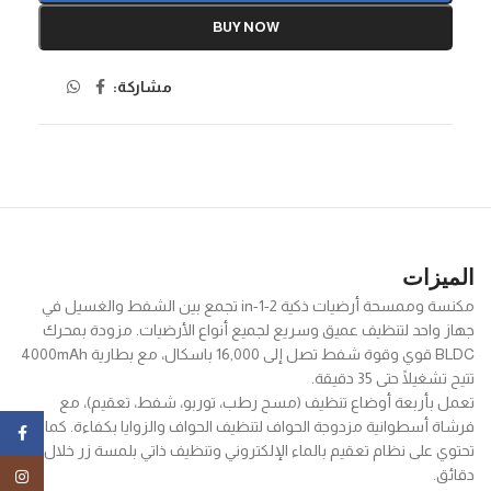
BUY NOW
مشاركة:
الميزات
مكنسة وممسحة أرضيات ذكية 2-in-1 تجمع بين الشفط والغسيل في
جهاز واحد لتنظيف عميق وسريع لجميع أنواع الأرضيات. مزودة بمحرك
BLDC قوي وقوة شفط تصل إلى ‎16,000‎ باسكال، مع بطارية 4000mAh
تتيح تشغيلًا حتى 35 دقيقة.
تعمل بأربعة أوضاع تنظيف (مسح رطب، توربو، شفط، تعقيم)، مع
فرشاة أسطوانية مزدوجة الحواف لتنظيف الحواف والزوايا بكفاءة. كما
ebook
تحتوي على نظام تعقيم بالماء الإلكتروني وتنظيف ذاتي بلمسة زر خلال 3
دقائق.
tagram