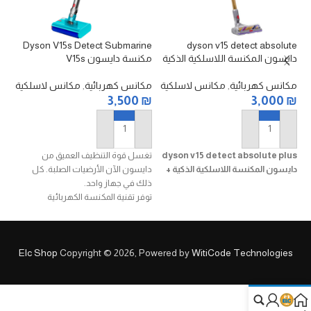
in
Dyson V15s Detect Submarine
dyson v15 detect absolute
دايسون المكنسة اللاسلكية الذكية
مكنسة دايسون V15s
لل
مكانس كهربائية
,
مكانس لاسلكية
مكانس كهربائية
,
مكانس لاسلكية
مك
₪
3,500
₪
3,000
₪
إضافة إلى السلة
إضافة إلى السلة
dyson v15 detect absolute plus
تغسل قوة التنظيف العميق من
سا
دايسون المكنسة اللاسلكية الذكية +
دايسون الآن الأرضيات الصلبة. كل
لت
ذلك في جهاز واحد.
ال
توفر تقنية المكنسة الكهربائية
المتقدمة من دايسون طاقة أكبر
an
بنسبة 100%¹ وما يصل إلى 60 دقيقة
من وقت التشغيل.
Elc Shop
Copyright © 2026, Powered by
WitiCode Technologies
يكشف رأس التنظيف Fluffy Optic عن
ضعف كمية الغبار المخفي على
الأرضيات الصلبة. ينظف رأس التنظيف
Digital Motorbar بعمق جميع أنواع
الأرضيات ويزيل تشابك الشعر.