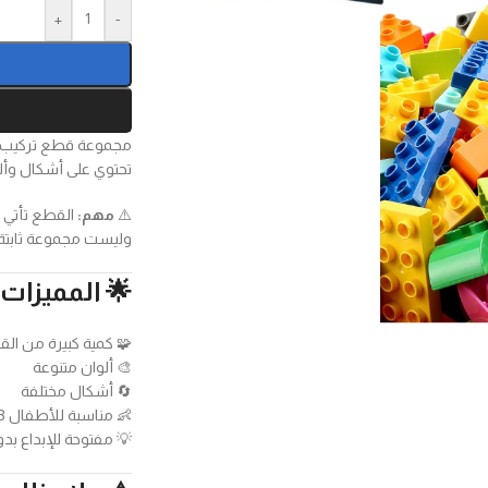
+
-
مجموعة قطع تركيب متنوعة ب
تحتوي على أشكال وألو
⚠️
مهم:
القطع تأتي بشك
وليست مجموعة ثابتة 
🌟 المميزات:
🧩 كمية كبيرة من ال
🎨 ألوان متنوعة
🔄 أشكال مختلفة
👶 مناسبة للأطفال 3+
💡 مفتوحة للإبداع بد