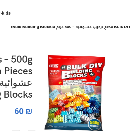
c-kids
Bulk Building Bl)
s – 500g
 Blocks)
60
₪