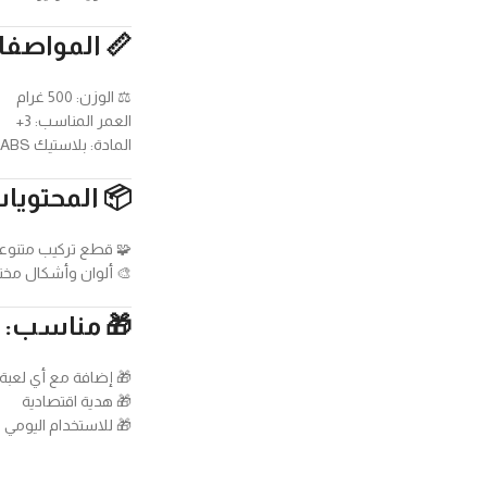
📏 المواصفا
⚖️ الوزن: 500 غرام
العمر المناسب: 3+
المادة: بلاستيك ABS آمن
📦 المحتويا
🧩 قطع تركيب متنوعة
🎨 ألوان وأشكال مخت
🎁 مناسب:
🎁 إضافة مع أي لعبة
🎁 هدية اقتصادية
🎁 للاستخدام اليومي