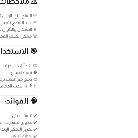
كون واضحة):
🚨 المنتج يُباع بالوزن (500 غرام) وليس بعدد قطع محدد
طع تقريبي (حوالي 90–110 قطعة)
كال والألوان عشوائية
 القطع من كيس لآخر
 الاستخدام:
🏗️ بناء أشكال حرة
🧠 تنمية الإبداع
مع ألعاب تركيب أخرى
‍👩‍👧 اللعب الجماعي
🧠 الفوائد:
✔️ تنمية الخيال
طوير المهارات الحركية
تعزيز التفكير الإبداعي
✔️ تقوية التركيز