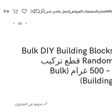
el
المتجر
التصنيفات
العروض
إتصل بنا
من نحن
0
₪
Bulk DIY Building Block
Random Pieces قطع تركيب
عشوائية – 500 غرام (Bulk
Building
متوفر في المخزون