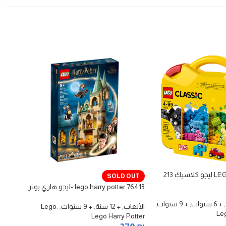
LEGO Classic 10713 ليجو كلاسيك 213
OUT
SOLD OUT
lego harry potter 76413 -ليجو هاري بوتر
سباق 
,
+ 6 سنوات
,
+ 9 سنوات
,
الألعاب
,
+ 12 سنة
,
+ 9 سنوات
,
,
Lego
Le
Lego Harry Potter
الألع
chnic