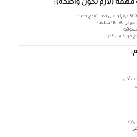
⚠️ ملاحظات مهمة (لازم ت
🚨 عدد الق
🚨 الأش
🚨 ممكن تختلف

🎨 دمج 

✔️ ت
✔️ 