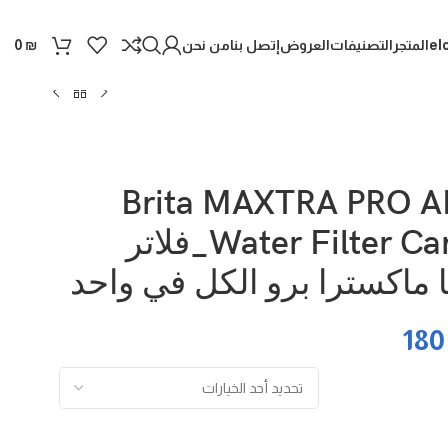
el
المتجر
التصنيفات
العروض
إتصل بنا
من نحن
0
₪
Brita MAXTRA PRO A
Water Filter Cartridges_فلاتر
تا ماكسترا برو الكل في واحد
18