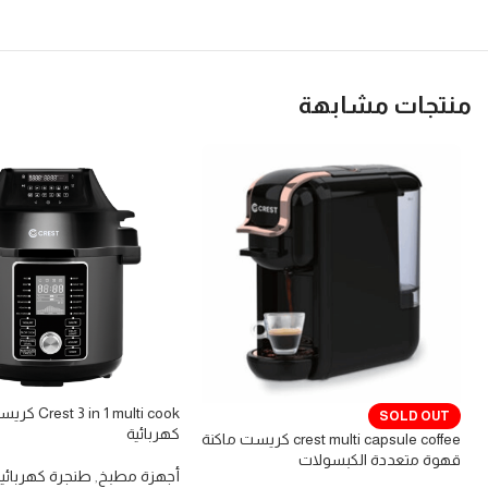
منتجات مشابهة
n 1 multi cook
SOLD OUT
كهربائية
crest multi capsule coffee كريست ماكنة
قهوة متعددة الكبسولات
أجهزة مطبخ
,
طنجرة كهربائي