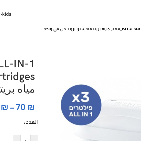
c-kids
رو الكل في واحد
LL-IN-1
مياه بري
0
₪
–
70
₪
العدد