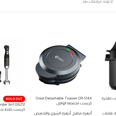
لا توجد مراجعات بعد.
Crest 3 i كريست طنجرة
Crest Detachable Toasrer CR-5144
SOLD OUT
كريست محمصة الوافل
ender 3in1 GS212
كريست خلاط يدوي 
ة
,
قلايات
أجهزة مطبخ
,
أجهزة الشوي والتحميص