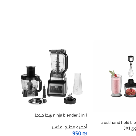
ninja blender 3 in 1 نينجا خلاط
OUT
crest hand held bl
أجهزة مطبخ
,
مِكسر
3X1
خبز
950
₪