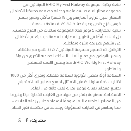
متعة جذابة: مجموعة BRIO My First Railway للمبتدئين هي
مجموعة قطار لعبة خشبية ملونة وجذابة مصممة خصيصًا للأطفال
الصغار الذين تتراوح أعمارهم بين 18 شهرًا فأكثر، وتتميز بجسر
قوس قزح خاص وعربة خشخشة تضيف متعة سمعية.
تنمية المهارات: لا توفر هذه المجموعة ساعات من المرح فحسب،
بل تساعد أيضًا في تطوير المهارات المهمة حيث يتعلم الأطفال
عن بيئتهم بطريقة مثيرة وتفاعلية.
التوافق: تم تصميم مجموعة المبتدئين 33727 لتنمو مع طفلك،
وتتميز بالتوافق مع جميع ألعاب السكك الحديدية الأخرى من My
First Railway وBRIO World، مما يضمن اللعب المستمر
والمتطور.
السلامة أولاً: نعطي الأولوية لسلامة طفلك، ونجري أكثر من 1000
اختبار سلامة سنويًا لضمان الامتثال لجميع معايير السلامة؛ يتم
تصنيع منتجاتنا بعناية لتوفير تجربة لعب خالية من القلق.
الاستدامة: مصنوعة بفخر من مواد من الغابات المُدارة جيدًا وغيرها
من المصادر الخاضعة للرقابة، وفقًا لاعتماد مجلس رعاية الغابات –
مما يساهم في الغابات المسؤولة ويساعد في مكافحة تغير المناخ.
مشاركة: