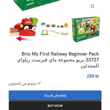
Click to enlarge
Brio My First Railway Beginner Pack
33727 بريو مجموعة ماي فيرست ريلواي
للمبتدئين
280
₪
متوفر في المخزون
إضافة إلى السلة
BUY NOW