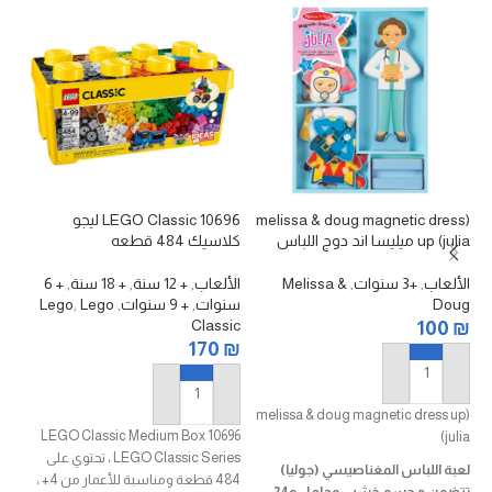
(melissa & doug magnetic dress
10696 LEGO Classic ليجو
up (julia ميليسا اند دوج اللباس
كلاسيك 484 قطعه
سك
المغناطيسي (جوليا)
الألعاب
,
+3 سنوات
,
Melissa &
الألعاب
,
+ 12 سنة
,
+ 18 سنة
,
+ 6
ال
Doug
سنوات
,
+ 9 سنوات
,
Lego
,
Lego
ty
Classic
₪
100
₪
170
₪
إضافة إلى السلة
إضافة إلى السلة
(melissa & doug magnetic dress up
LEGO Classic Medium Box 10696
(julia
سك
LEGO Classic Series ، تحتوي على
لعبة اللباس المغناصيسي (جوليا)
688 ق
484 قطعة ومناسبة للأعمار من 4+ ،
تتضمن مجسم خشبي وحامل و24