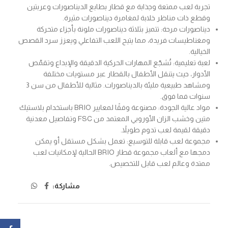
تجربة لعب ممتعة وجذابة مع قطار بطابع الديناصورات وعربتين
وقطع ذات مناظر خلابة لمغامرة ديناصورات مثيرة.
ديناصورات مرحة: تتميز بثلاثة ديناصورات ملونة بأجزاء متحركة
ومغناطيسات فريدة، مما يتيح اللعب التفاعلي ويعزز سرد القصص
الخيالية.
لعبة تعليمية: تُشجّع المهارات الحركية الدقيقة والإبداع وتقمّص
الأدوار، حيث يتنقل الأطفال بالقطار عبر مستويات مختلفة
ومشاهد طبيعية مليئة بالديناصورات. مثالية للأطفال من سن 3
سنوات فما فوق.
مواد عالية الجودة: مصنوعة وفقًا لمعايير BRIO باستخدام بلاستيك
متين وخشب الزان الأوروبي المعتمد من FSC وتفاصيل معدنية
دقيقة لقيمة لعب تدوم طويلاً.
مجموعة لعب قابلة للتوسيع: تعمل بشكل مستقل أو يمكن
دمجها مع ألعاب مجموعة قطار BRIO الحالية لإمكانيات لعب
ممتدة وعالم لعب قابل للتخصيص.
مشاركة: