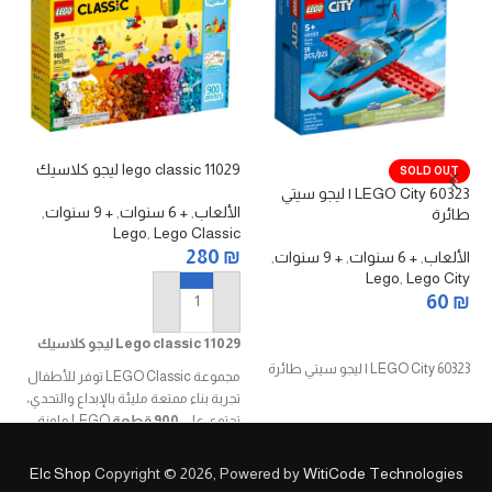
lego classic 11029 ليجو كلاسيك
913
SOLD OUT
60323 LEGO City | ليجو سيتي
الألعاب
,
+ 6 سنوات
,
+ 9 سنوات
,
ال
طائرة
lo
Lego
,
Lego Classic
₪
280
₪
الألعاب
,
+ 6 سنوات
,
+ 9 سنوات
,
Lego
,
Lego City
60
₪
إضافة إلى السلة
قراءة المزيد
Lego classic 11029 ليجو كلاسيك
60323 LEGO City | ليجو سيتي طائرة
مجموعة LEGO Classic توفر للأطفال
لل
تجربة بناء ممتعة مليئة بالإبداع والتحدي،
تحتوي على
900 قطعة
LEGO ملونة
ومتنوعة الأشكال والأحجام.
تُعتبر هذه المجموعة مثالية لتطوير
Elc Shop
Copyright © 2026, Powered by
WitiCode Technologies
المهارات الحركية والتفكير الإبداعي،