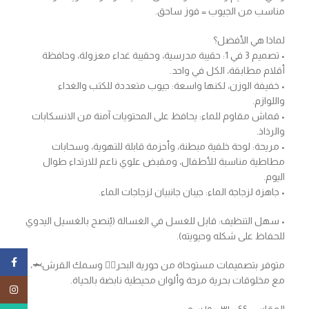
مناسب من الجيوب = فوز ساحق.
لماذا هي الأفضل؟
• تصميم 3 في 1: حقيبة مدرسية، وحقيبة غداء معزولة، وحافظة
أقلام مطابقة، الكل في واحد.
• خفيفة الوزن، لكنها واسعة: جيوب متعددة للكتب والغداء
واللوازم.
• قماش مقاوم للماء: يحافظ على المحتويات آمنة من الانسكابات
والرذاذ.
• مريحة: لوحة خلفية مبطنة، وأحزمة قابلة للتهوية، وسحابات
مطاطية مناسبة للأطفال، ومقبض علوي ناعم للارتداء طوال
اليوم.
• جاهزة لزجاجة الماء: جيبان جانبيان لزجاجات الماء.
• سهل التنظيف: قابل للغسل في الغسالة (يُنصح بالغسيل اليدوي
للحفاظ على شكله وحيويته).
ebook
متوفر بتصميمات مستوحاة من حورية البحر🧜‍♀️ وسمك القرش🦈،
مع مخلوقات بحرية مرحة وألوان محيطية نابضة بالحياة.
tagram
المقاس: ٤٤ × ٣١ × ١٥ سم