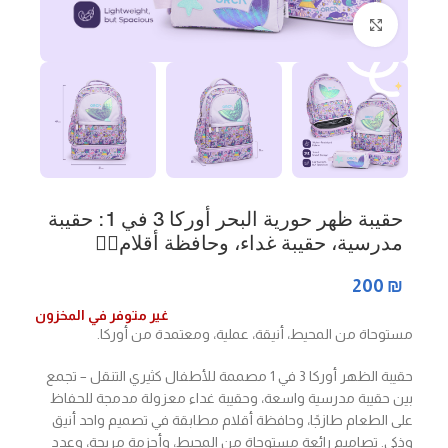
Click to enlarge
حقيبة ظهر حورية البحر أوركا 3 في 1: حقيبة
مدرسية، حقيبة غداء، وحافظة أقلام🧜‍♀️
200
₪
غير متوفر في المخزون
مستوحاة من المحيط، أنيقة، عملية، ومعتمدة من أوركا.
حقيبة الظهر أوركا 3 في 1 مصممة للأطفال كثيري التنقل – تجمع
بين حقيبة مدرسية واسعة، وحقيبة غداء معزولة مدمجة للحفاظ
على الطعام طازجًا، وحافظة أقلام مطابقة في تصميم واحد أنيق
وذكي. تصاميم رائعة مستوحاة من المحيط، وأحزمة مريحة، وعدد