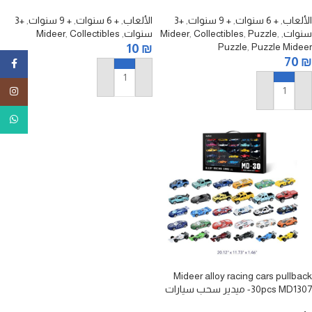
الحديدية الحضرية
واحدة فقط
الألعاب
,
+ 6 سنوات
,
+ 9 سنوات
,
+3
الألعاب
,
+ 6 سنوات
,
+ 9 سنوات
,
+3
سنوات
,
,
Puzzle
,
Collectibles
,
Mideer
سنوات
,
Collectibles
,
Mideer
Puzzle
,
Puzzle Mideer
10
₪
70
₪
ebook
إضافة إلى السلة
tagram
إضافة إلى السلة
tsApp
Mideer alloy racing cars pullback
-30pcs MD1307 ميدير سحب سيارات
السباق المصنوعة من السبائك