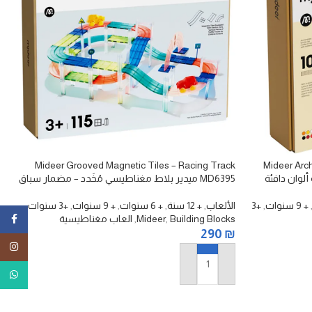
Mideer Grooved Magnetic Tiles – Racing Track
Mideer Arc
MD6395 ميدير بلاط مغناطيسي مُخَدد – مضمار سباق
+ 9 سنوات
,
+3
الألعاب
,
+ 12 سنة
,
+ 6 سنوات
,
+ 9 سنوات
,
+3 سنوات
,
Building Blocks
,
Mideer
,
العاب مغناطيسية
ebook
290
₪
tagram
إضافة إلى السلة
tsApp