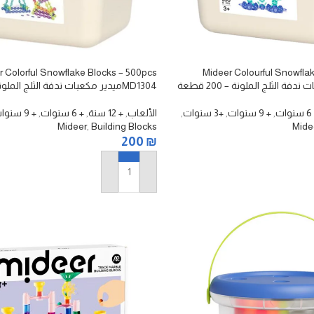
r Colorful Snowflake Blocks – 500pcs
Mideer Colourful Snowfla
MD1304ميدير مكعبات ندفة الثلج الملونة – ٥٠٠ قطعة
وات
,
+ 9 سنوات
,
+3 سنوات
,
الألعاب
,
+ 12 سنة
,
+ 6 سنوات
,
+ 9 سنوات
Mideer
,
Building Blocks
Mide
200
₪
إضافة إلى السلة