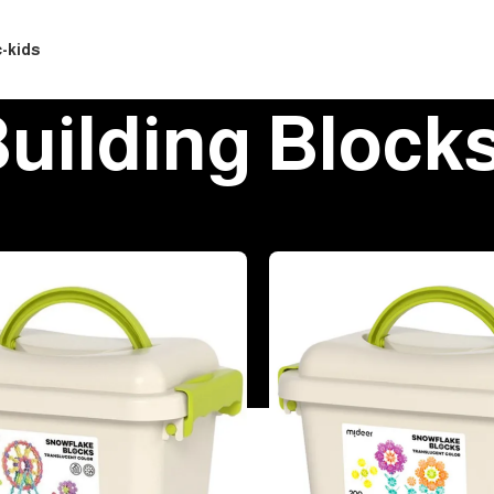
c-kids
uilding Block
Building Blocks
/
Mide