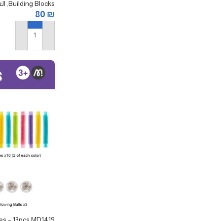
Building Blocks
,
ال
80
₪
إضافة إلى السلة
es – 13pcs MD1419