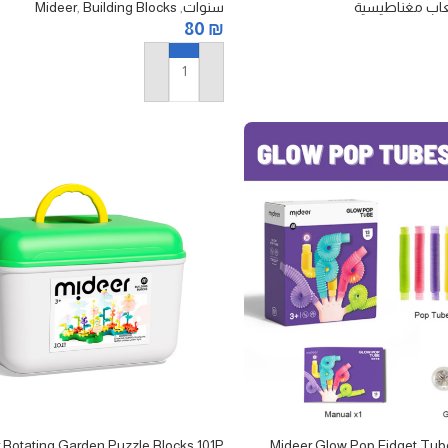
عاب مغناطيسية
سنوات
,
Building Blocks
,
Mideer
80
₪
إضافة إلى السلة
 Rotating Garden Puzzle Blocks 101P
Mideer Glow Pop Fidget Tub