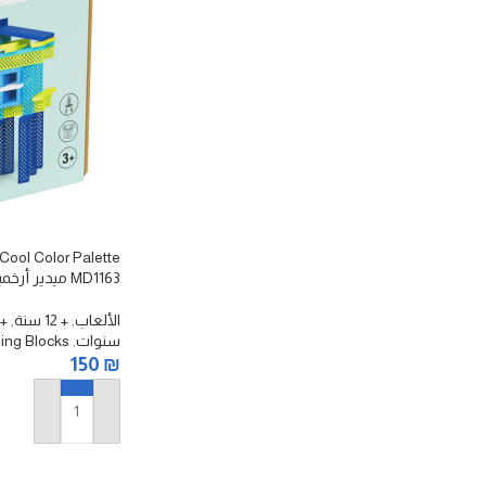
Cool Color Palette
MD1163 ميدير أرخميدس بلوكس – لوحة ألوان رائعة
الألعاب
,
+ 12 سنة
,
+ 18 س
سنوات
,
ding Blocks
150
₪
إضافة إلى السلة