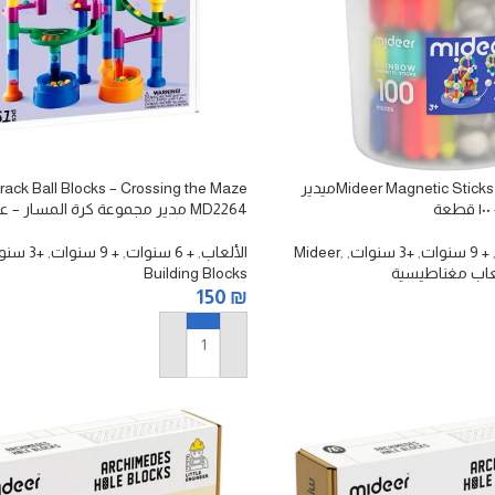
Mideer Magnetic Sticks – 100 Pcs MD1432ميدير
rack Ball Blocks – Crossing the Maze
ة
MD2264 مدير مجموعة كرة المسار – عبور المتاهة
+ 9 سنوات
,
+3 سنوات
,
,
Mideer
الألعاب
,
+ 6 سنوات
,
+ 9 سنوات
,
+3 سنوات
عاب مغناطيسية
Building Blocks
150
₪
إضافة إلى السلة