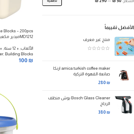
السعر:
50 ₪
—
290 ₪
تصفية
الأفضل تقييماً
ke Blocks – 200pcs
MD1212ميدير مكعبات ندفة الثلج الملونة – 200 قطعة
منتج غير معرف
الألعاب
,
+ 12 سنة
,
+ 6 سن
er
,
Building Blocks
100
₪
arnica turkish coffee maker ارنكا
إضافة إلى السلة
صانعة القهوة التركية
280
₪
Bosch Glass Cleaner بوش منظف
الزجاج
380
₪