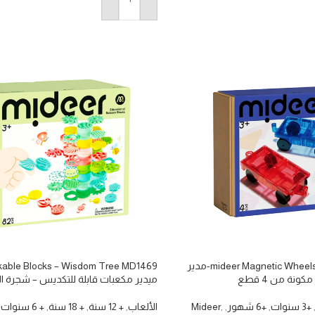
إضافة إلى السلة
mideer Magnetic Wheels 4 packs CT6468-مدير
kable Blocks – Wisdom Tree MD1469
نة من 4 قطع
ميدير مكعبات قابلة للتكديس – شجرة ا
+3 سنوات
,
+6 شهور
,
,
Mideer
الألعاب
,
+ 12 سنة
,
+ 18 سنة
,
+ 6 سنوات
,