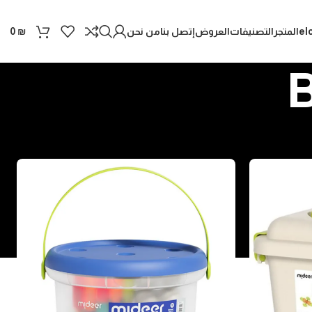
el
المتجر
التصنيفات
العروض
إتصل بنا
من نحن
0
₪
B
عرض
9
12
18
24