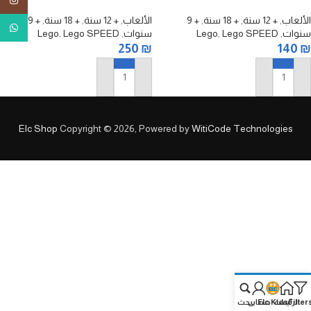
tagram
سبيد تشامبيونز – سيارة للفورمولا 1
MercedesAMG SL 63 ليجو مرسيدس
الألعاب
,
+ 12 سنة
,
+ 18 سنة
,
+ 9
الألعاب
,
+ 12 سنة
,
+ 18 سنة
,
+ 9
tsApp
سنوات
,
Lego SPEED
,
Lego
سنوات
,
Lego SPEED
,
Lego
250
₪
140
₪
إضافة إلى السلة
إضافة إلى السلة
Elc Shop
Copyright © 2026, Powered by
WitiCode Technologies
Filter
الرئيسة
Elc Kids
حسابي
بحث