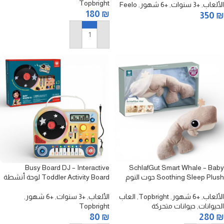
Topbright
متعددة للأطفال مع كرسي – تركيب
الألعاب
,
+3 سنوات
,
+6 شهور
,
Feelo
180
₪
ولعب وتخزين قابلة للتعديل (4 في 1)
350
₪
قراءة المزيد
إضافة إلى السلة
Busy Board DJ – Interactive
SchlafGut Smart Whale – Baby
Soothing Sleep Plush حوت النوم
Toddler Activity Board لوحة أنشطة
الذكي للأطفال – لعبة مهدئة للرضع
DJ للأطفال – لعبة تفاعلية لتنمية
مع صوت وضوء
المهارات
الألعاب
,
+6 شهور
,
Topbright
,
العاب
الألعاب
,
+3 سنوات
,
+6 شهور
,
الحيوانات
,
حيوانات متحركة
Topbright
80
₪
280
₪