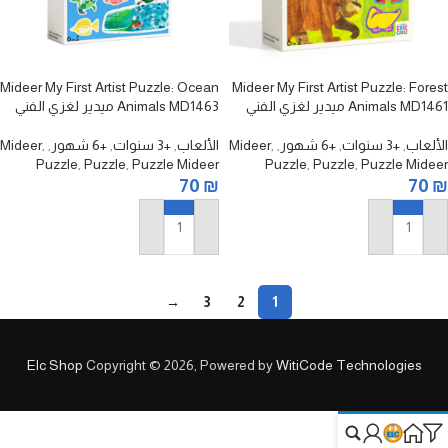
Mideer My First Artist Puzzle: Ocean
Mideer My First Artist Puzzle: Forest
Animals MD1461 ميدير لغزي الفني
Animals MD1463 ميدير لغزي الفني
الأول: حيوانات الغابة
الأول: حيوانات المحيط
الألعاب
,
+3 سنوات
,
+6 شهور
,
,
Mideer
الألعاب
,
+3 سنوات
,
+6 شهور
,
,
Mideer
Puzzle
,
Puzzle
,
Puzzle Mideer
Puzzle
,
Puzzle
,
Puzzle Mideer
70
₪
70
₪
إضافة إلى السلة
إضافة إلى السلة
→
3
2
1
Elc Shop
Copyright © 2026, Powered by
WitiCode Technologies