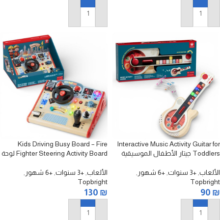
إضافة إلى السلة
إضافة إلى السلة
Kids Driving Busy Board – Fire
Interactive Music Activity Guitar for
Toddlers جيتار الأطفال الموسيقية
Fighter Steering Activity Board لوحة
التفاعلية – لعبة تعليم الموسيقى
قيادة الأطفال التفاعلية 16 في 1 – لوحة
رجال الإطفاء مونتيسوري للقيادة
الألعاب
,
+3 سنوات
,
+6 شهور
,
الألعاب
,
+3 سنوات
,
+6 شهور
,
Topbright
Topbright
130
₪
90
₪
إضافة إلى السلة
إضافة إلى السلة