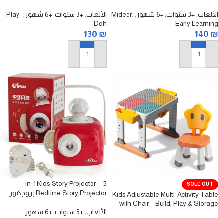
علب الصلصال الملونة – 30 علبة
الألعاب
,
+3 سنوات
,
+6 شهور
,
,
Mideer
الألعاب
,
+3 سنوات
,
+6 شهور
,
Play-
Doh
Early Learning
130
₪
140
₪
إضافة إلى السلة
إضافة إلى السلة
5-in-1 Kids Story Projector –
SOLD OUT
Bedtime Story Projector بروجكتور
Kids Adjustable Multi-Activity Table
قصص الأطفال 5 في 1 – جهاز عرض
with Chair – Build, Play & Storage
حكايات قبل النوم
الألعاب
,
+3 سنوات
,
+6 شهور
,
Set (4 in 1) طاولة ألعاب تعليمية