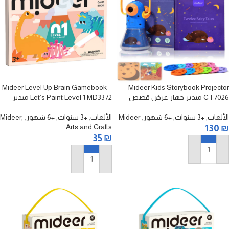
Mideer Level Up Brain Gamebook –
Mideer Kids Storybook Projector
CT7026 ميدير جهاز عرض قصص
Let’s Paint Level 1 MD3372 ميدير
الأطفال
كتاب تنمية المهارات – لِنَرسم
(المستوى الأول)
الألعاب
,
+3 سنوات
,
+6 شهور
,
Mideer
الألعاب
,
+3 سنوات
,
+6 شهور
,
,
Mideer
Arts and Crafts
130
₪
35
₪
إضافة إلى السلة
إضافة إلى السلة